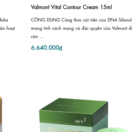
Valmont Vital Contour Cream 15ml
olia
CÔNG DỤNG Công thức cải tiến của DNA Silanol
hần hoạt
mang tính cách mạng và độc quyền của Valmont đ
cân ...
6.640.000₫