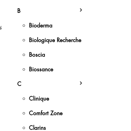
B
Bioderma
ể
Biologique Recherche
Boscia
Biossance
C
Clinique
Comfort Zone
Clarins