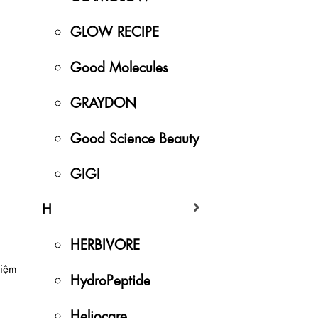
GLOW RECIPE
Good Molecules
GRAYDON
Good Science Beauty
GIGI
H
HERBIVORE
hiệm
HydroPeptide
Heliocare