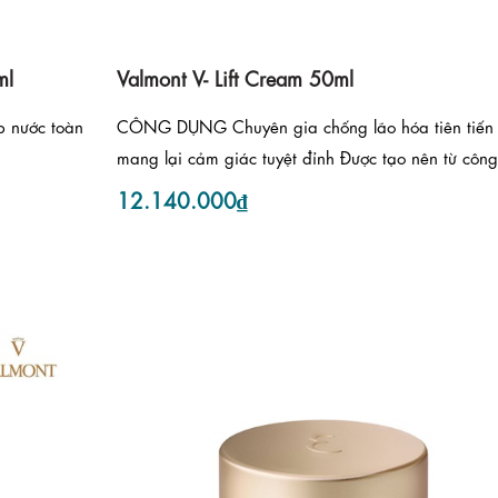
ml
Valmont V- Lift Cream 50ml
 nước toàn
CÔNG DỤNG Chuyên gia chống lão hóa tiên tiến
mang lại cảm giác tuyệt đỉnh Được tạo nên từ công 
12.140.000₫