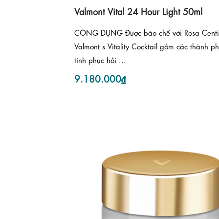
Valmont Vital 24 Hour Light 50ml
CÔNG DỤNG Được bào chế với Rosa Centif
Valmont s Vitality Cocktail gồm các thành p
tính phục hồi ...
9.180.000₫