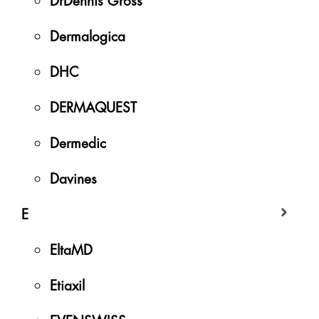
Dermalogica
DHC
DERMAQUEST
Dermedic
Davines
E
EltaMD
Etiaxil