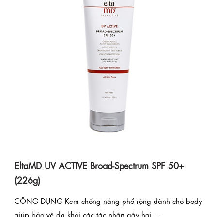
EltaMD UV ACTIVE Broad-Spectrum SPF 50+
(226g)
CÔNG DỤNG Kem chống nắng phổ rộng dành cho body
giúp bảo vệ da khỏi các tác nhân gây hại ...