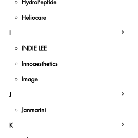
HydroPeptide
Heliocare
I
INDIE LEE
Innoaesthetics
Image
J
Janmarini
K