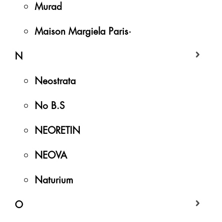
Murad
Maison Margiela Paris·
N
Neostrata
No B.S
NEORETIN
NEOVA
Naturium
O