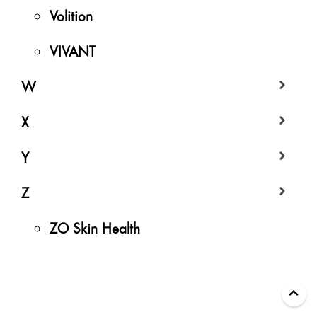
Volition
VIVANT
W
X
Y
Z
ZO Skin Health