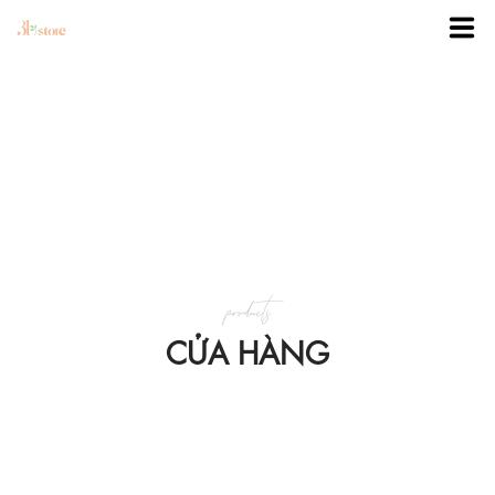
TRANG CHỦ
DANH MỤC
BLOG
products
KHUYẾN MÃI
CỬA HÀNG
VỀ 3BSTORE
LIÊN HỆ