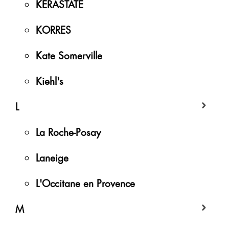
KÉRASTATE
KORRES
Kate Somerville
Kiehl's
L
La Roche-Posay
Laneige
L'Occitane en Provence
M