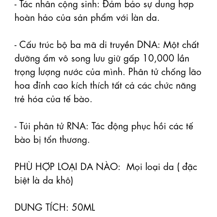
- Tác nhân cộng sinh: Đảm bảo sự dung hợp 
hoàn hảo của sản phẩm với làn da.

- Cấu trúc bộ ba mã di truyền DNA: Một chất 
dưỡng ẩm vô song lưu giữ gấp 10,000 lần 
trọng lượng nước của mình. Phân tử chống lão 
hoa đỉnh cao kích thích tất cả các chức năng 
trẻ hóa của tế bào.

- Túi phân tử RNA: Tác động phục hồi các tế 
bào bị tổn thương.

PHÙ HỢP LOẠI DA NÀO:  Mọi loại da ( đặc 
biệt là da khô)

DUNG TÍCH: 50ML
