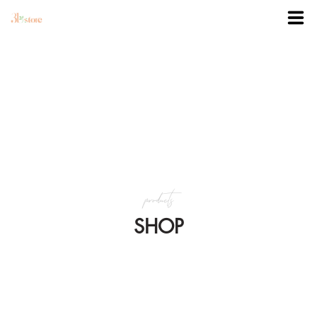
TRANG CHỦ
DANH MỤC
BLOG
products
KHUYẾN MÃI
SHOP
VỀ 3BSTORE
LIÊN HỆ