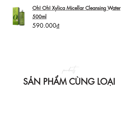
Oh! Oh! Xylica Micellar Cleansing Water
500ml
590.000₫
products
SẢN PHẨM CÙNG LOẠI