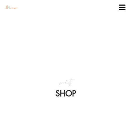
TRANG CHỦ
DANH MỤC
BLOG
products
KHUYẾN MÃI
SHOP
VỀ 3BSTORE
LIÊN HỆ