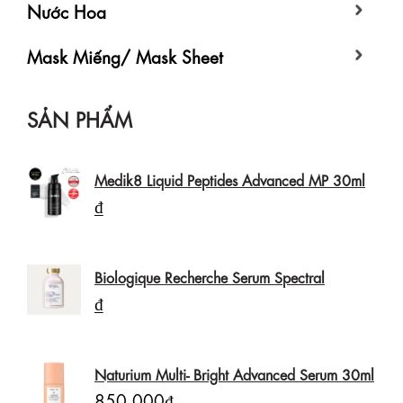
Nước Hoa
Mask Miếng/ Mask Sheet
SẢN PHẨM
Medik8 Liquid Peptides Advanced MP 30ml
₫
Biologique Recherche Serum Spectral
₫
Naturium Multi- Bright Advanced Serum 30ml
850.000₫