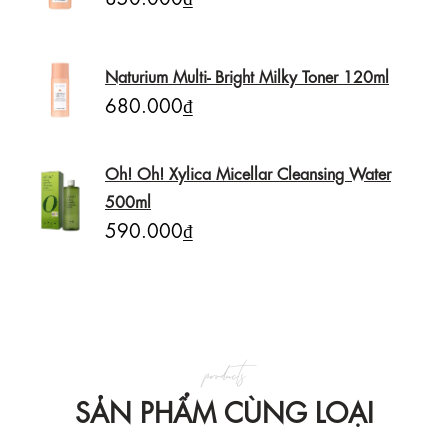
Naturium Multi- Bright Milky Toner 120ml
680.000₫
Oh! Oh! Xylica Micellar Cleansing Water
500ml
590.000₫
products
SẢN PHẨM CÙNG LOẠI