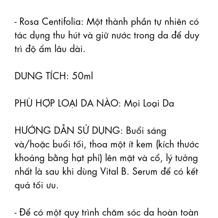
- Rosa Centifolia: Một thành phần tự nhiên có 
tác dụng thu hút và giữ nước trong da để duy 
trì độ ẩm lâu dài.

DUNG TÍCH: 50ml 

PHÙ HỢP LOẠI DA NÀO: Mọi Loại Da 

HƯỚNG DẪN SỬ DỤNG: Buổi sáng 
và/hoặc buổi tối, thoa một ít kem (kích thước 
khoảng bằng hạt phỉ) lên mặt và cổ, lý tưởng 
nhất là sau khi dùng Vital B. Serum để có kết 
quả tối ưu.

- Để có một quy trình chăm sóc da hoàn toàn 