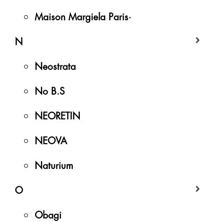
Maison Margiela Paris·
N
Neostrata
No B.S
NEORETIN
NEOVA
Naturium
O
Obagi