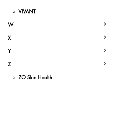
VIVANT
W
X
Y
Z
ZO Skin Health