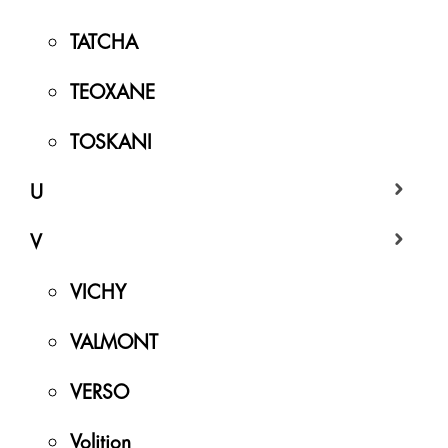
TATCHA
TEOXANE
TOSKANI
U
V
VICHY
VALMONT
VERSO
Volition