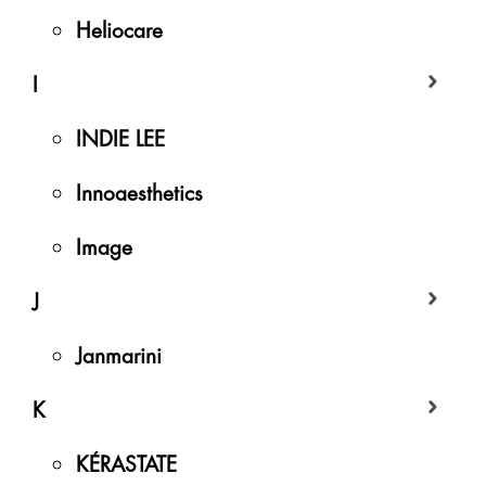
Heliocare
I
INDIE LEE
Innoaesthetics
Image
J
Janmarini
K
KÉRASTATE