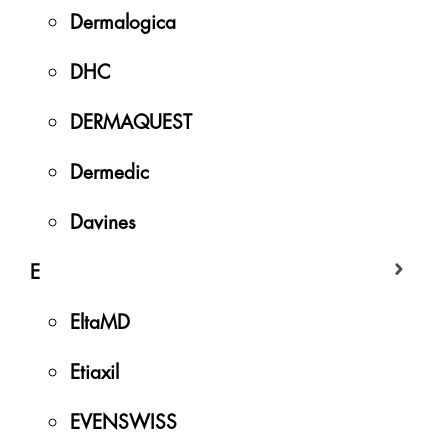
Dermalogica
DHC
DERMAQUEST
Dermedic
Davines
E
EltaMD
Etiaxil
EVENSWISS