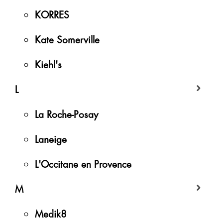
KORRES
Kate Somerville
Kiehl's
L
La Roche-Posay
Laneige
L'Occitane en Provence
M
Medik8