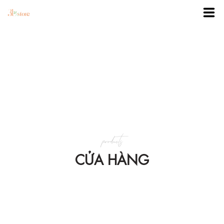
TRANG CHỦ
DANH MỤC
BLOG
products
KHUYẾN MÃI
CỬA HÀNG
VỀ 3BSTORE
LIÊN HỆ