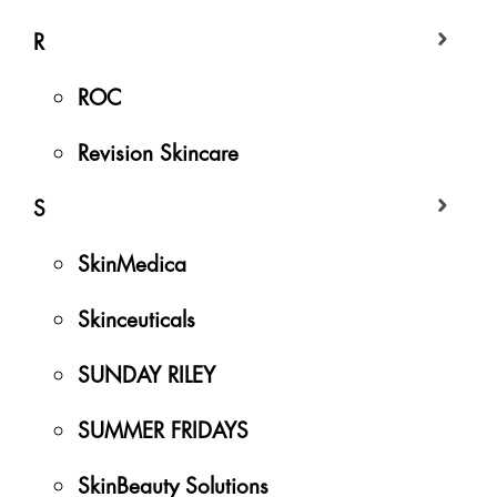
R
ROC
Revision Skincare
S
SkinMedica
Skinceuticals
SUNDAY RILEY
SUMMER FRIDAYS
SkinBeauty Solutions