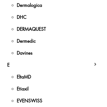
Dermalogica
DHC
DERMAQUEST
Dermedic
Davines
E
EltaMD
Etiaxil
EVENSWISS