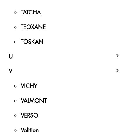
TATCHA
TEOXANE
TOSKANI
U
V
VICHY
VALMONT
VERSO
Volition