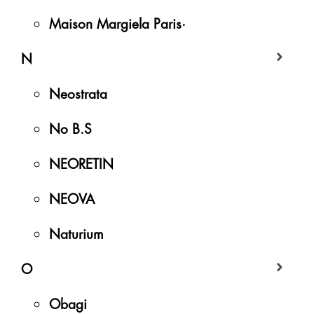
Maison Margiela Paris·
N
Neostrata
No B.S
NEORETIN
NEOVA
Naturium
O
Obagi