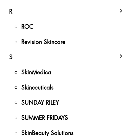
R
ROC
Revision Skincare
S
SkinMedica
Skinceuticals
SUNDAY RILEY
SUMMER FRIDAYS
SkinBeauty Solutions