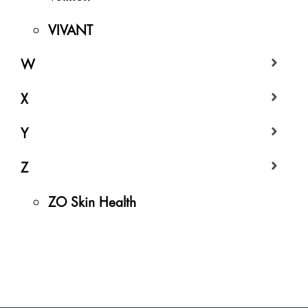
VIVANT
W
X
Y
Z
ZO Skin Health