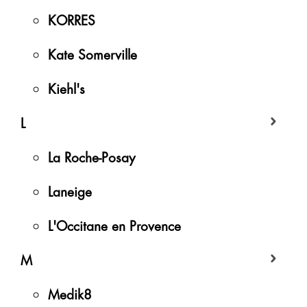
KORRES
Kate Somerville
Kiehl's
L
La Roche-Posay
Laneige
L'Occitane en Provence
M
Medik8