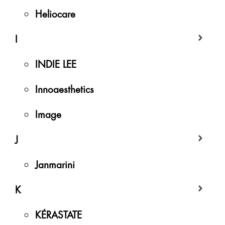
Heliocare
I
INDIE LEE
Innoaesthetics
Image
J
Janmarini
K
KÉRASTATE