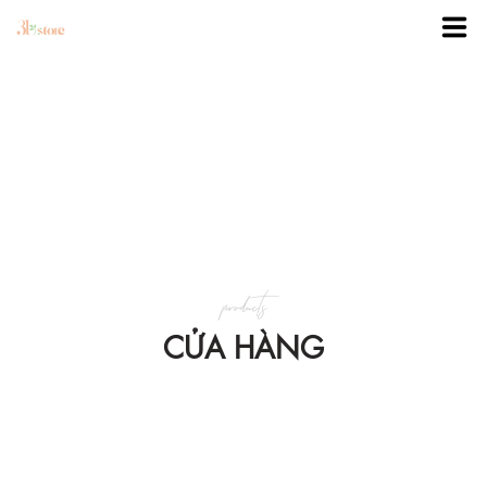
TRANG CHỦ
DANH MỤC
BLOG
products
KHUYẾN MÃI
CỬA HÀNG
VỀ 3BSTORE
LIÊN HỆ