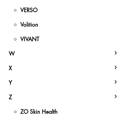
VERSO
Volition
VIVANT
W
X
Y
Z
ZO Skin Health