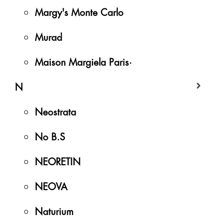
Margy's Monte Carlo
Murad
Maison Margiela Paris·
N
Neostrata
No B.S
NEORETIN
NEOVA
Naturium