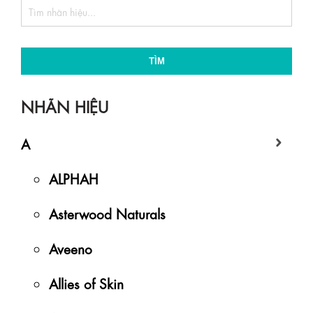
TÌM
NHÃN HIỆU
A
ALPHAH
Asterwood Naturals
Aveeno
Allies of Skin