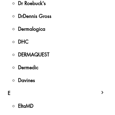
Dr Roebuck's
DrDennis Gross
Dermalogica
DHC
DERMAQUEST
Dermedic
Davines
E
EltaMD