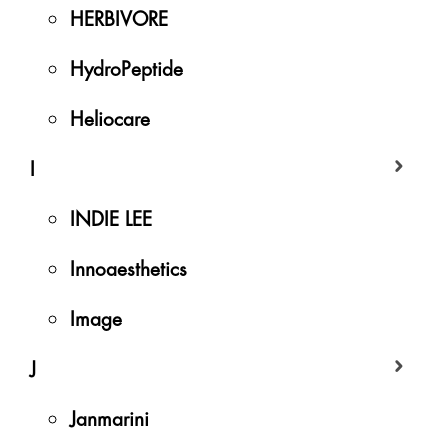
HERBIVORE
HydroPeptide
Heliocare
I
INDIE LEE
Innoaesthetics
Image
J
Janmarini