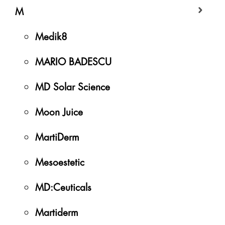
M
Medik8
MARIO BADESCU
MD Solar Science
Moon Juice
MartiDerm
Mesoestetic
MD:Ceuticals
Martiderm