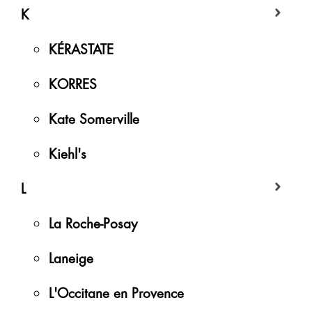
K
KÉRASTATE
KORRES
Kate Somerville
Kiehl's
L
La Roche-Posay
Laneige
L'Occitane en Provence