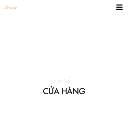
TRANG CHỦ
DANH MỤC
BLOG
products
KHUYẾN MÃI
CỬA HÀNG
VỀ 3BSTORE
LIÊN HỆ