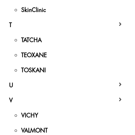
SkinClinic
T
TATCHA
TEOXANE
TOSKANI
U
V
VICHY
VALMONT