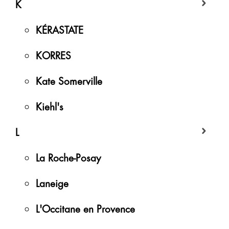
K
KÉRASTATE
KORRES
Kate Somerville
Kiehl's
L
La Roche-Posay
Laneige
L'Occitane en Provence