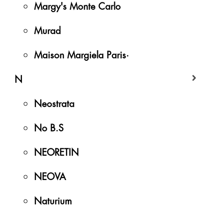
Margy's Monte Carlo
Murad
Maison Margiela Paris·
N
Neostrata
No B.S
NEORETIN
NEOVA
Naturium