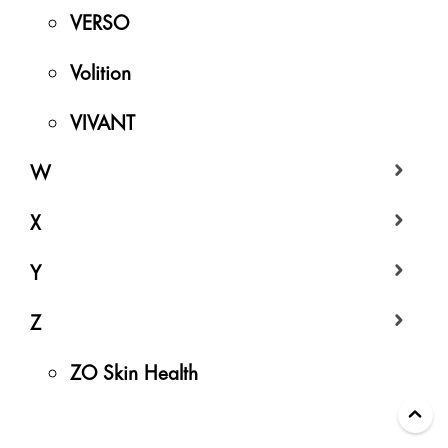
VERSO
Volition
VIVANT
W
X
Y
Z
ZO Skin Health