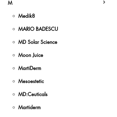
M
Medik8
MARIO BADESCU
MD Solar Science
Moon Juice
MartiDerm
Mesoestetic
MD:Ceuticals
Martiderm