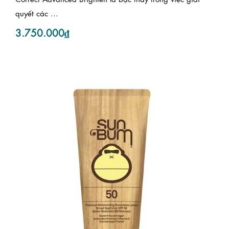
quyết các ...
3.750.000₫