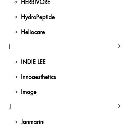
HERBIVORE
HydroPeptide
Heliocare
I
INDIE LEE
Innoaesthetics
Image
J
Janmarini