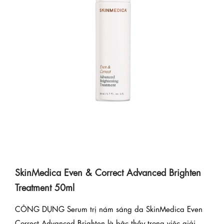
SkinMedica Even & Correct Advanced Brighten
Treatment 50ml
CÔNG DỤNG Serum trị nám sáng da SkinMedica Even
Correct Advanced Brighten là bậc thầy trong việc giải