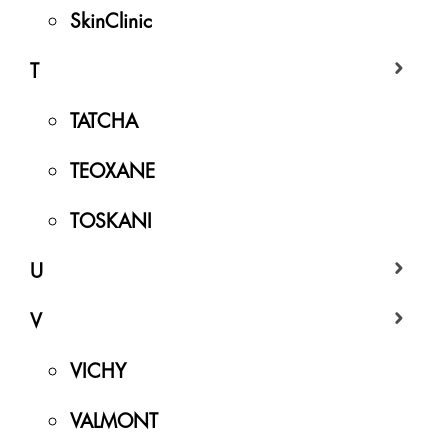
SkinClinic
T
TATCHA
TEOXANE
TOSKANI
U
V
VICHY
VALMONT