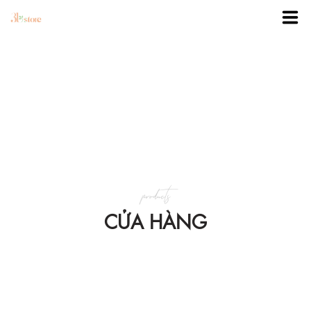
TRANG CHỦ
DANH MỤC
BLOG
products
KHUYẾN MÃI
CỬA HÀNG
VỀ 3BSTORE
LIÊN HỆ