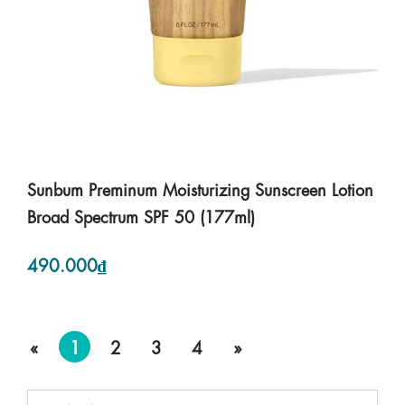
Sunbum Preminum Moisturizing Sunscreen Lotion
Broad Spectrum SPF 50 (177ml)
490.000₫
«
1
2
3
4
»