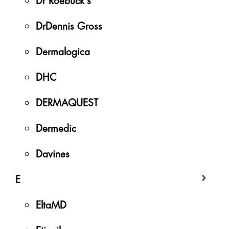
DrDennis Gross
Dermalogica
DHC
DERMAQUEST
Dermedic
Davines
E
EltaMD