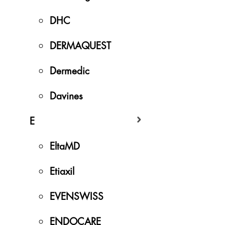
DHC
DERMAQUEST
Dermedic
Davines
E
EltaMD
Etiaxil
EVENSWISS
ENDOCARE