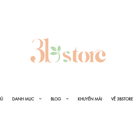
HỦ
DANH MỤC
BLOG
KHUYẾN MÃI
VỀ 3BSTORE