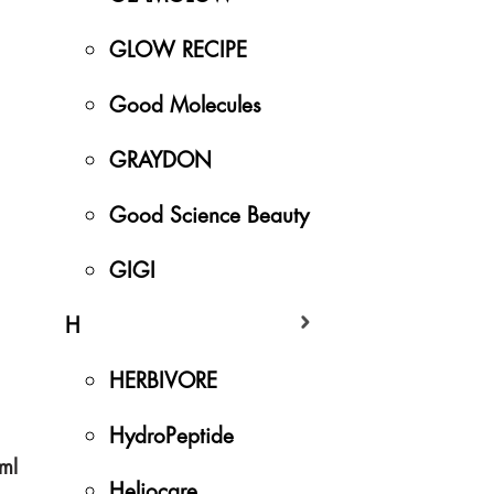
GLOW RECIPE
Good Molecules
GRAYDON
Good Science Beauty
GIGI
H
HERBIVORE
HydroPeptide
ml
Heliocare