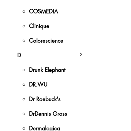
COSMEDIA
Clinique
Colorescience
D
Drunk Elephant
DR.WU
Dr Roebuck's
DrDennis Gross
Dermalogica