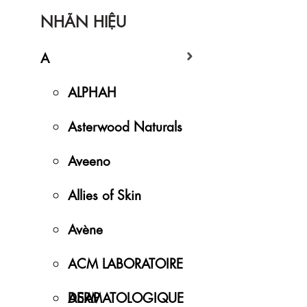
NHÃN HIỆU
A
ALPHAH
Asterwood Naturals
Aveeno
Allies of Skin
Avène
ACM LABORATOIRE
DERMATOLOGIQUE
ASAP