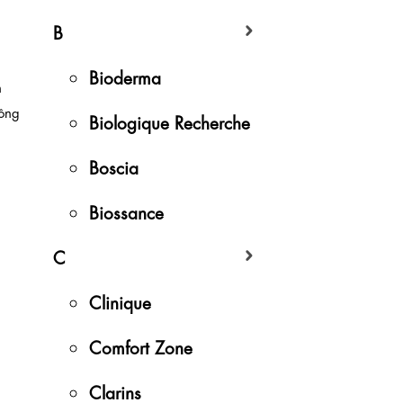
B
Bioderma
n
ông
Biologique Recherche
Boscia
Biossance
C
Clinique
Comfort Zone
Clarins