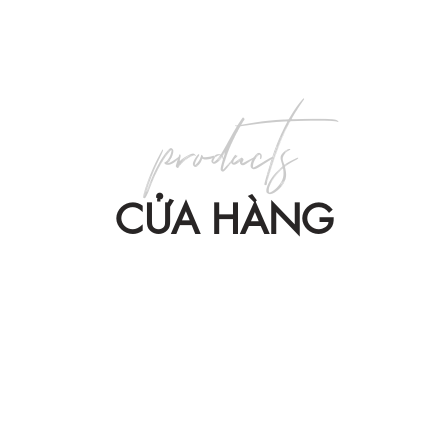
products
CỬA HÀNG