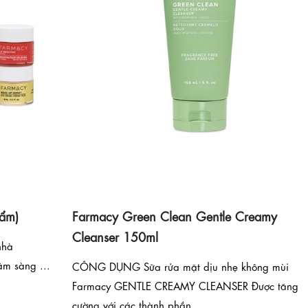
ẩm)
Farmacy Green Clean Gentle Creamy
Cleanser 150ml
nhà
âm sàng ...
CÔNG DỤNG Sữa rửa mặt dịu nhẹ không mùi
Farmacy GENTLE CREAMY CLEANSER Được tăng
cường với các thành phần ...