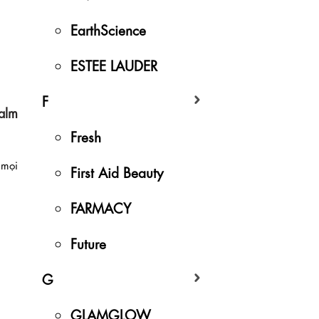
EarthScience
ESTEE LAUDER
F
alm
Fresh
 mọi
First Aid Beauty
FARMACY
Future
G
GLAMGLOW