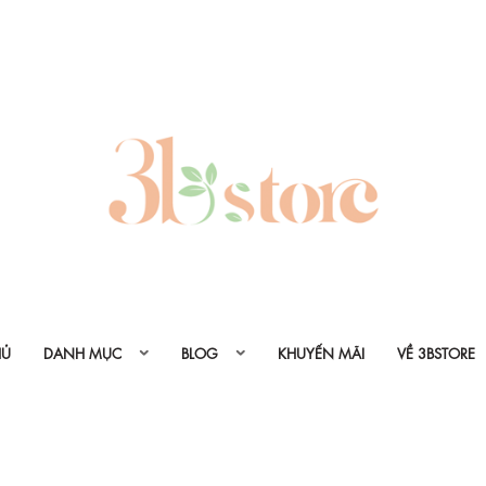
HỦ
DANH MỤC
BLOG
KHUYẾN MÃI
VỀ 3BSTORE