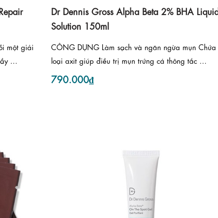
Repair
Dr Dennis Gross Alpha Beta 2% BHA Liqui
Solution 150ml
 một giải
CÔNG DỤNG Làm sạch và ngăn ngừa mụn Chứa
ầy ...
loại axit giúp điều trị mụn trứng cá thông tắc ...
790.000₫