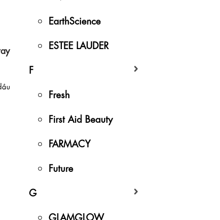
EarthScience
ESTEE LAUDER
way
F
dầu
Fresh
First Aid Beauty
FARMACY
Future
G
GLAMGLOW