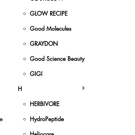
GLOW RECIPE
Good Molecules
GRAYDON
Good Science Beauty
GIGI
H
HERBIVORE
HydroPeptide
e
Heliocare