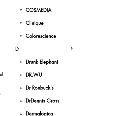
COSMEDIA
Clinique
Colorescience
D
Drunk Elephant
el
DR.WU
Dr Roebuck's
c
DrDennis Gross
Dermalogica