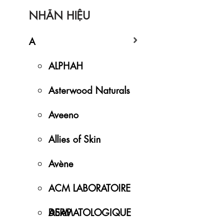
NHÃN HIỆU
A
ALPHAH
Asterwood Naturals
Aveeno
Allies of Skin
Avène
ACM LABORATOIRE
DERMATOLOGIQUE
ASAP