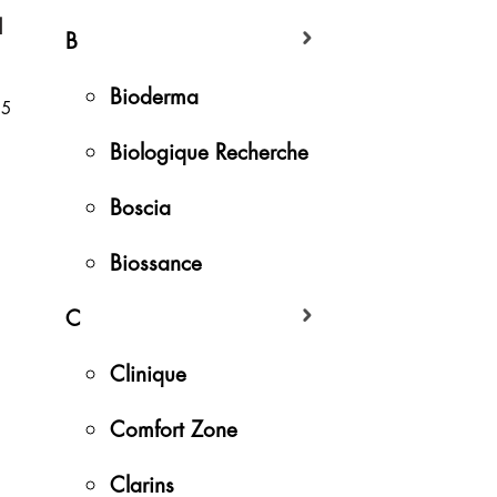
d
B
Bioderma
 5
Biologique Recherche
Boscia
Biossance
C
Clinique
Comfort Zone
Clarins