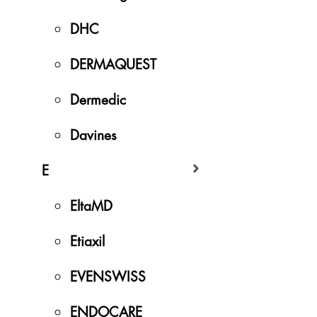
DHC
DERMAQUEST
Dermedic
Davines
E
EltaMD
Etiaxil
EVENSWISS
ENDOCARE