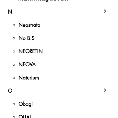
N
Neostrata
No B.S
NEORETIN
NEOVA
Naturium
O
Obagi
OUAI