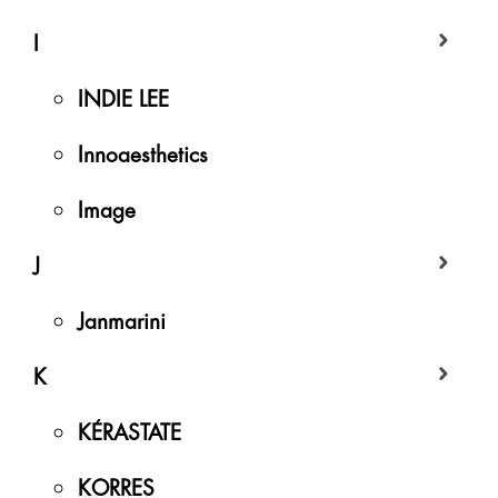
I
INDIE LEE
Innoaesthetics
Image
J
Janmarini
K
KÉRASTATE
KORRES