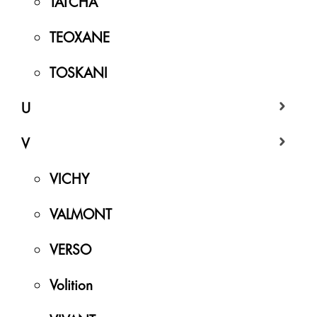
TATCHA
TEOXANE
TOSKANI
U
V
VICHY
VALMONT
VERSO
Volition