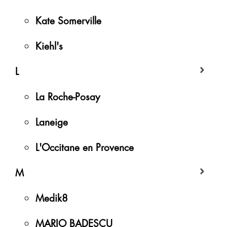
Kate Somerville
Kiehl's
L
La Roche-Posay
Laneige
L'Occitane en Provence
M
Medik8
MARIO BADESCU