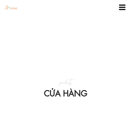
TRANG CHỦ
DANH MỤC
BLOG
products
KHUYẾN MÃI
CỬA HÀNG
VỀ 3BSTORE
LIÊN HỆ