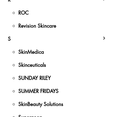
ROC
Revision Skincare
S
SkinMedica
Skinceuticals
SUNDAY RILEY
SUMMER FRIDAYS
SkinBeauty Solutions
Supergoop