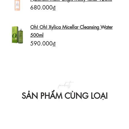
680.000₫
Oh! Oh! Xylica Micellar Cleansing Water
500ml
590.000₫
products
SẢN PHẨM CÙNG LOẠI