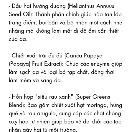
- Dầu hạt hướng dương (Helianthus Annuus 
Seed Oil): Thành phần chính giúp hòa tan lớp 
trang điểm, bụi bẩn và bã nhờn một cách nhẹ 
nhàng mà không làm mất đi độ ẩm cần thiết 
của da.

- Chiết xuất trái đu đủ (Carica Papaya 
(Papaya) Fruit Extract): Chứa các enzyme giúp 
làm sạch da và loại bỏ tạp chất, đồng thời 
làm mềm và sáng da.

- Hỗn hợp "siêu rau xanh" (Super Greens 
Blend): Bao gồm chiết xuất hạt moringa, húng 
quế và rau arugula, cung cấp các chất chống 
oxy hóa tự nhiên giúp bảo vệ da khỏi các tác 
nhân gây hại từ môi trường.
