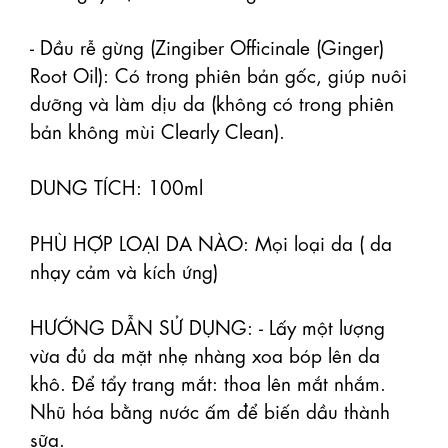
- Dầu rễ gừng (Zingiber Officinale (Ginger) 
Root Oil): Có trong phiên bản gốc, giúp nuôi 
dưỡng và làm dịu da (không có trong phiên 
bản không mùi Clearly Clean).

DUNG TÍCH: 100ml 

PHÙ HỢP LOẠI DA NÀO: Mọi loại da ( da 
nhạy cảm và kích ứng) 

HƯỚNG DẪN SỬ DỤNG: - Lấy một lượng 
vừa đủ da mặt nhẹ nhàng xoa bóp lên da 
khô. Để tẩy trang mắt: thoa lên mắt nhắm. 
Nhũ hóa bằng nước ấm để biến dầu thành 
sữa. 
