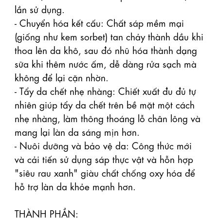
lần sử dụng.

- Chuyển hóa kết cấu: Chất sáp mềm mại 
(giống như kem sorbet) tan chảy thành dầu khi 
thoa lên da khô, sau đó nhũ hóa thành dạng 
sữa khi thêm nước ấm, dễ dàng rửa sạch mà 
không để lại cặn nhờn.

- Tẩy da chết nhẹ nhàng: Chiết xuất đu đủ tự 
nhiên giúp tẩy da chết trên bề mặt một cách 
nhẹ nhàng, làm thông thoáng lỗ chân lông và 
mang lại làn da sáng mịn hơn.

- Nuôi dưỡng và bảo vệ da: Công thức mới 
và cải tiến sử dụng sáp thực vật và hỗn hợp 
"siêu rau xanh" giàu chất chống oxy hóa để 
hỗ trợ làn da khỏe mạnh hơn.

THÀNH PHẦN: 
