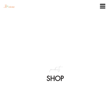
TRANG CHỦ
DANH MỤC
BLOG
products
KHUYẾN MÃI
SHOP
VỀ 3BSTORE
LIÊN HỆ