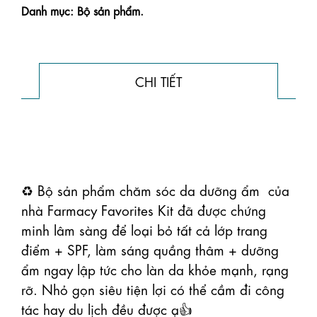
Danh mục: Bộ sản phẩm.
CHI TIẾT
♻️ Bộ sản phẩm chăm sóc da dưỡng ẩm  của 
nhà Farmacy Favorites Kit đã được chứng 
minh lâm sàng để loại bỏ tất cả lớp trang 
điểm + SPF, làm sáng quầng thâm + dưỡng 
ẩm ngay lập tức cho làn da khỏe mạnh, rạng 
rỡ. Nhỏ gọn siêu tiện lợi có thể cầm đi công 
tác hay du lịch đều được ạ👍
