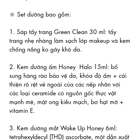
🔆 Set dưỡng bao gồm:

1. Sáp tẩy trang Green Clean 30 ml: tẩy 
trang nhẹ nhàng làm sạch lớp makeup và kem 
chống nắng ko gây khô da.

2. Kem dưỡng ẩm Honey  Halo 15ml: bổ 
sung hàng rào bảo vệ da, khóa độ ẩm + cải 
thiện rõ rệt vẻ ngoài của các nếp nhăn với 
các loại ceramide có nguồn gốc thực vật 
mạnh mẽ, mật ong kiều mạch, bơ hạt mỡ + 
vitamin E.

3. Kem dưỡng mắt Wake Up Honey 6ml: 
tetrahexyldecyl (THD) ascorbate, một dẫn xuất 