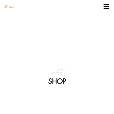
TRANG CHỦ
DANH MỤC
BLOG
products
KHUYẾN MÃI
SHOP
VỀ 3BSTORE
LIÊN HỆ