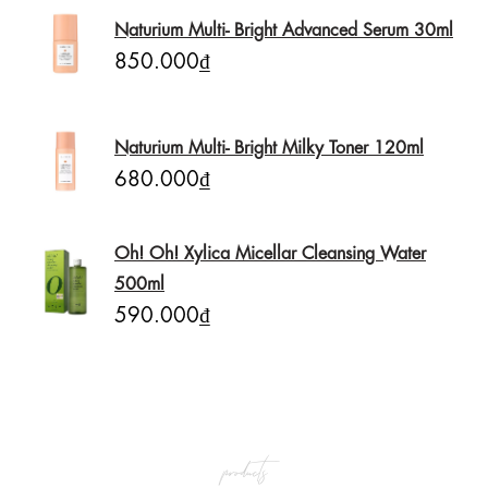
Naturium Multi- Bright Advanced Serum 30ml
850.000₫
Naturium Multi- Bright Milky Toner 120ml
680.000₫
Oh! Oh! Xylica Micellar Cleansing Water
500ml
590.000₫
products