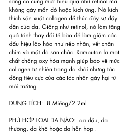
sàng có cùng mức hiệu quả như retinol mà 
không gây mẩn đỏ hoặc kích ứng. Nó kích 
thích sản xuất collagen để thúc đẩy sự đầy 
đặn của da. Giống như retinol, nó làm tăng 
quá trình thay đổi tế bào để làm giảm các 
dấu hiệu lão hóa như nếp nhăn, vết chân 
chim và mất độ săn chắc. Rambutan là một 
chất chống oxy hóa mạnh giúp bảo vệ mức 
collagen tự nhiên trong da khỏi những tác 
động tiêu cực của các tác nhân gây hại từ 
môi trường.

DUNG TÍCH:  8 Miếng/2.2ml

PHÙ HỢP LOẠI DA NÀO:  da dầu, da 
thường, da khô hoặc da hỗn hợp .
