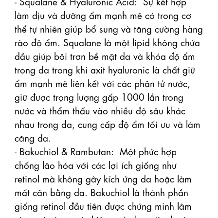
- Squalane & Hyaluronic Acid:  Sự kết hợp 
làm dịu và dưỡng ẩm mạnh mẽ có trong cơ 
thể tự nhiên giúp bổ sung và tăng cường hàng 
rào độ ẩm. Squalane là một lipid không chứa 
dầu giúp bôi trơn bề mặt da và khóa độ ẩm 
trong da trong khi axit hyaluronic là chất giữ 
ẩm mạnh mẽ liên kết với các phân tử nước, 
giữ được trọng lượng gấp 1000 lần trong 
nước và thẩm thấu vào nhiều độ sâu khác 
nhau trong da, cung cấp độ ẩm tối ưu và làm 
căng da.

- Bakuchiol & Rambutan:  Một phức hợp 
chống lão hóa với các lợi ích giống như 
retinol mà không gây kích ứng da hoặc làm 
mất cân bằng da. Bakuchiol là thành phần 
giống retinol đầu tiên được chứng minh lâm 