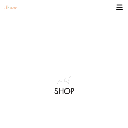
TRANG CHỦ
DANH MỤC
BLOG
products
KHUYẾN MÃI
SHOP
VỀ 3BSTORE
LIÊN HỆ