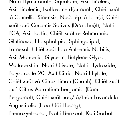
Natri Hyaluronate, Squalane, Axit Linoleic, 
Axit Linolenic, Isoflavone đậu nành, Chiết xuất 
lá Camellia Sinensis, Nước ép lá Lô hội, Chiết 
xuất quả Cucumis Sativus (Dưa chuột), Natri 
PCA, Axit Lactic, Chiết xuất rễ Rehmannia 
Glutinosa, Phospholipid, Sphingolipid, 
Farnesol, Chiết xuất hoa Anthemis Nobilis, 
Axit Mandelic, Glycerin, Butylene Glycol, 
Maltodextrin, Natri Olivate, Natri Hydroxide, 
Polysorbate 20, Axit Citric, Natri Phytate, 
Chiết xuất vỏ Citrus Limon (Chanh), Chiết xuất 
quả Citrus Aurantium Bergamia (Cam 
Bergamot), Chiết xuất hoa/lá/thân Lavandula 
Angustifolia (Hoa Oải Hương), 
Phenoxyethanol, Natri Benzoat, Kali Sorbat
