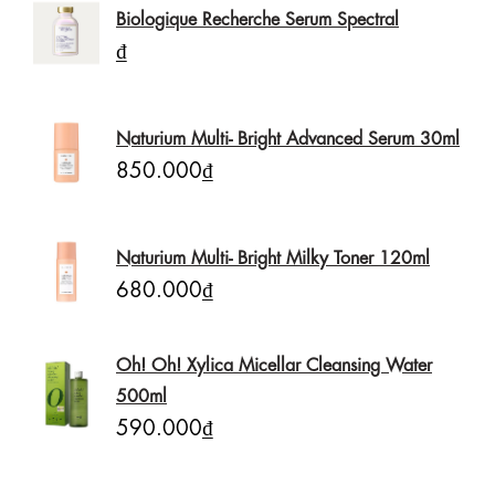
Biologique Recherche Serum Spectral
₫
Naturium Multi- Bright Advanced Serum 30ml
850.000₫
Naturium Multi- Bright Milky Toner 120ml
680.000₫
Oh! Oh! Xylica Micellar Cleansing Water
500ml
590.000₫