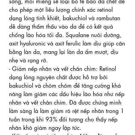
sàng, mỗi miếng sẽ loại bỏ tế bào da chết để 
cho phép một liều lượng chính xác retinol 
dạng lỏng tinh khiết, bakuchiol và rambutan 
dễ dàng thẩm thấu vào da để có kết quả 
chống lão hóa tối đa. Squalane nuôi dưỡng, 
axit hyaluronic và axit ferulic làm dịu giúp cân 
bằng làn da, mang lại làn da ẩm mượt, dịu 
nhẹ và rạng rỡ.

- Giảm nếp nhăn và vết chân chim: Retinol 
dạng lỏng nguyên chất được hỗ trợ bởi 
bakuchiol và chôm chôm để tăng cường khả 
năng làm giảm các dấu hiệu lão hóa như nếp 
nhăn và vết chân chim. Đã được chứng minh 
lâm sàng là làm giảm rõ rệt nếp nhăn trong 1 
tuần trong khi 93% đối tượng cho thấy nếp 
nhăn khô giảm ngay lập tức.
