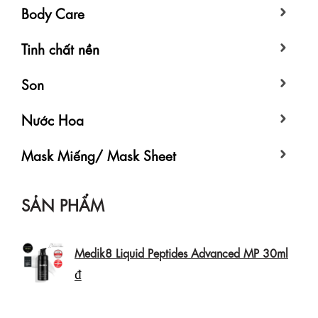
Body Care
Tinh chất nền
Son
Nước Hoa
Mask Miếng/ Mask Sheet
SẢN PHẨM
Medik8 Liquid Peptides Advanced MP 30ml
₫