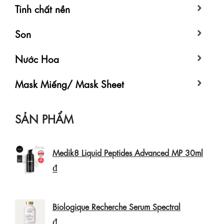
Tinh chất nền
Son
Nước Hoa
Mask Miếng/ Mask Sheet
SẢN PHẨM
Medik8 Liquid Peptides Advanced MP 30ml
₫
Biologique Recherche Serum Spectral
₫