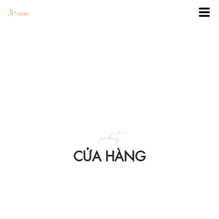
TRANG CHỦ
DANH MỤC
BLOG
products
KHUYẾN MÃI
CỬA HÀNG
VỀ 3BSTORE
LIÊN HỆ