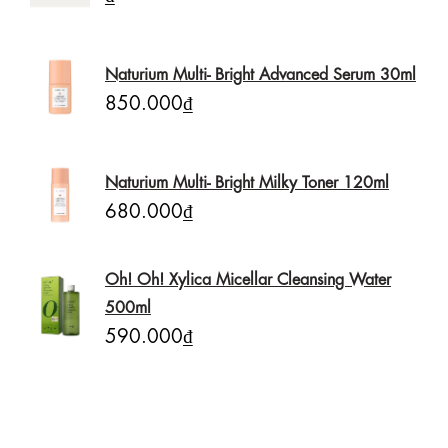
Naturium Multi- Bright Advanced Serum 30ml
850.000₫
Naturium Multi- Bright Milky Toner 120ml
680.000₫
Oh! Oh! Xylica Micellar Cleansing Water
500ml
590.000₫