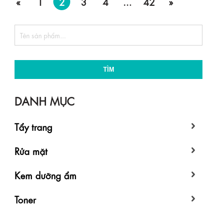
«
1
2
3
4
...
42
»
TÌM
DANH MỤC
Tẩy trang
Rửa mặt
Kem dưỡng ẩm
Toner