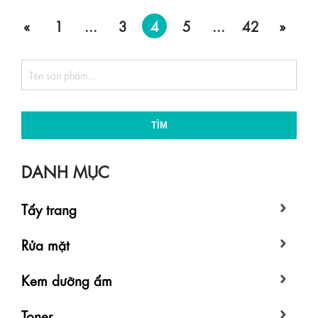
«
1
...
3
4
5
...
42
»
TÌM
DANH MỤC
Tẩy trang
Rửa mặt
Kem dưỡng ẩm
Toner