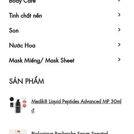
Tinh chất nền
Son
Nước Hoa
Mask Miếng/ Mask Sheet
SẢN PHẨM
Medik8 Liquid Peptides Advanced MP 30ml
₫
Biologique Recherche Serum Spectral