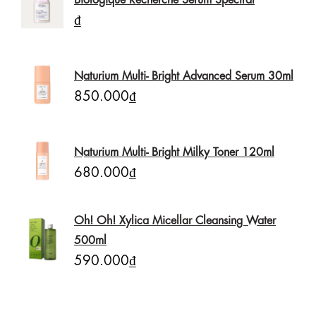
₫
Naturium Multi- Bright Advanced Serum 30ml
850.000₫
Naturium Multi- Bright Milky Toner 120ml
680.000₫
Oh! Oh! Xylica Micellar Cleansing Water
500ml
590.000₫