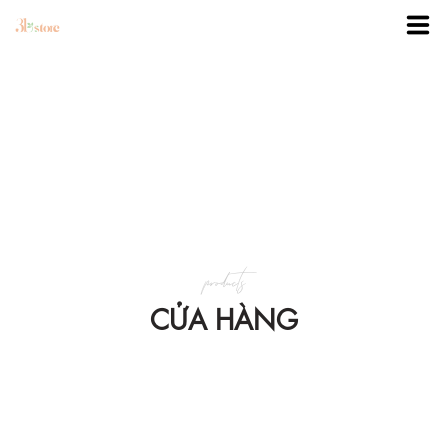
TRANG CHỦ
DANH MỤC
BLOG
products
KHUYẾN MÃI
CỬA HÀNG
VỀ 3BSTORE
LIÊN HỆ