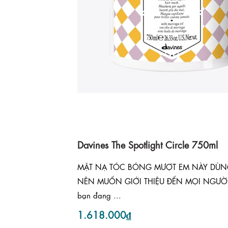
Davines The Spotlight Circle 750ml
MẶT NẠ TÓC BÓNG MƯỢT EM NÀY DÙN
NÊN MUỐN GIỚI THIỆU ĐẾN MỌI NGƯỜI
bạn đang ...
1.618.000₫