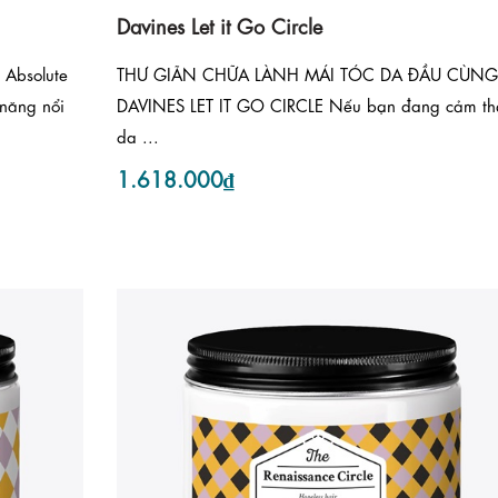
Davines Let it Go Circle
 Absolute
THƯ GIÃN CHỮA LÀNH MÁI TÓC DA ĐẦU CÙN
 năng nổi
DAVINES LET IT GO CIRCLE Nếu bạn đang cảm th
da ...
1.618.000₫