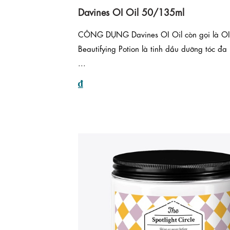
Davines OI Oil 50/135ml
CÔNG DỤNG Davines OI Oil còn gọi là OI
Beautifying Potion là tinh dầu dưỡng tóc đa
...
₫