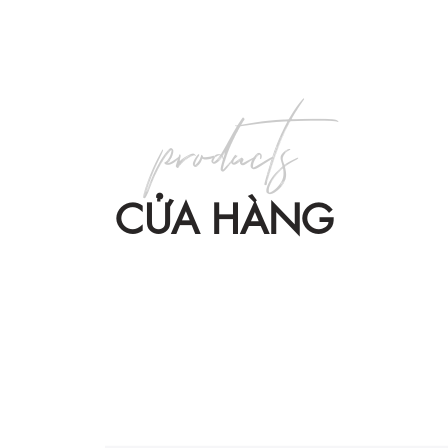
products
CỬA HÀNG