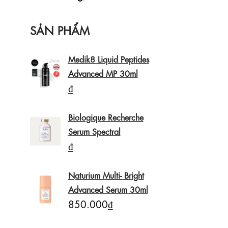
SẢN PHẨM
Medik8 Liquid Peptides
Advanced MP 30ml
₫
Biologique Recherche
Serum Spectral
₫
Naturium Multi- Bright
Advanced Serum 30ml
850.000₫