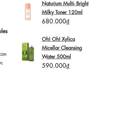
Naturium Multi- Bright
Milky Toner 120ml
680.000₫
les
Oh! Oh! Xylica
Micellar Cleansing
còn
Water 500ml
ực
590.000₫