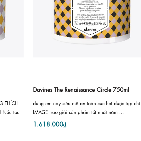
Davines The Renaissance Circle 750ml
G THÍCH
dùng em này siêu mê an toàn cực hot được tạp chí
 Nếu tóc
IMAGE trao giải sản phẩm tốt nhất năm ...
1.618.000₫