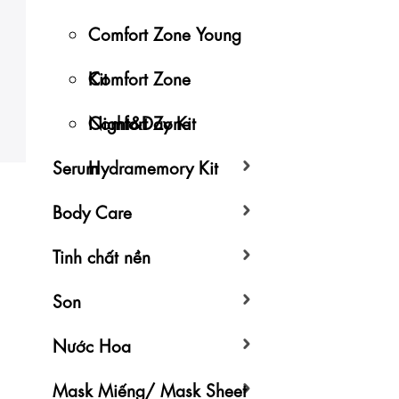
Comfort Zone Young
Kit
Comfort Zone
Night&Day Kit
Comfort Zone
Serum
Hydramemory Kit
Body Care
Tinh chất nền
Son
Nước Hoa
Mask Miếng/ Mask Sheet