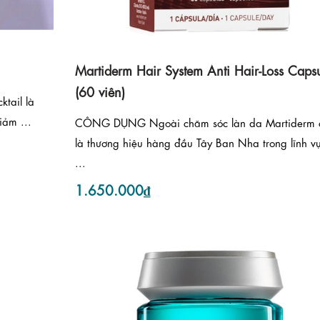
Martiderm Hair System Anti Hair-Loss Capsu
(60 viên)
tail là
iảm ...
CÔNG DỤNG Ngoài chăm sóc làn da Martiderm 
là thương hiệu hàng đầu Tây Ban Nha trong lĩnh v
...
1.650.000₫