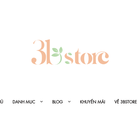
HỦ
DANH MỤC
BLOG
KHUYẾN MÃI
VỀ 3BSTORE