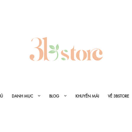
HỦ
DANH MỤC
BLOG
KHUYẾN MÃI
VỀ 3BSTORE