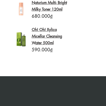
Naturium Multi- Bright
Milky Toner 120ml
680.000₫
Oh! Oh! Xylica
Micellar Cleansing
Water 500ml
590.000₫