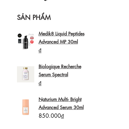
SẢN PHẨM
Medik8 Liquid Peptides
Advanced MP 30ml
₫
Biologique Recherche
Serum Spectral
₫
Naturium Multi- Bright
Advanced Serum 30ml
850.000₫