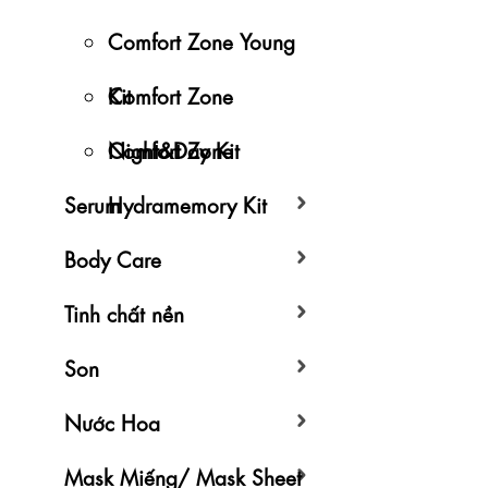
Comfort Zone Young
Kit
Comfort Zone
Night&Day Kit
Comfort Zone
Serum
Hydramemory Kit
Body Care
Tinh chất nền
Son
Nước Hoa
Mask Miếng/ Mask Sheet