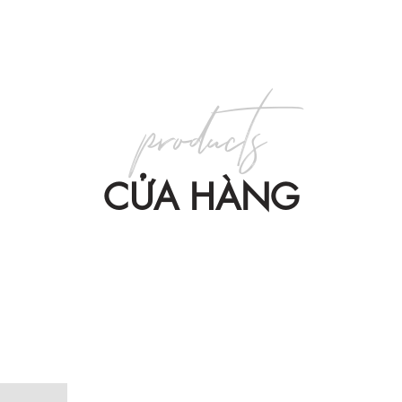
products
CỬA HÀNG