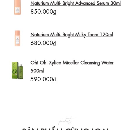
Naturium Multi- Bright Advanced Serum 30ml
850.000₫
Naturium Multi- Bright Milky Toner 120ml
680.000₫
Oh! Oh! Xylica Micellar Cleansing Water
500ml
590.000₫
products