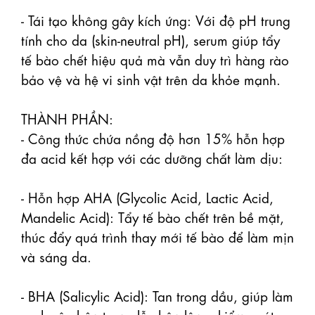
- Tái tạo không gây kích ứng: Với độ pH trung 
tính cho da (skin-neutral pH), serum giúp tẩy 
tế bào chết hiệu quả mà vẫn duy trì hàng rào 
bảo vệ và hệ vi sinh vật trên da khỏe mạnh. 

THÀNH PHẦN: 

- Công thức chứa nồng độ hơn 15% hỗn hợp 
đa acid kết hợp với các dưỡng chất làm dịu: 

- Hỗn hợp AHA (Glycolic Acid, Lactic Acid, 
Mandelic Acid): Tẩy tế bào chết trên bề mặt, 
thúc đẩy quá trình thay mới tế bào để làm mịn 
và sáng da.

- BHA (Salicylic Acid): Tan trong dầu, giúp làm 
sạch sâu bên trong lỗ chân lông, kiểm soát 