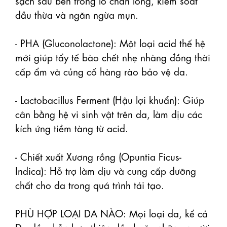
dầu thừa và ngăn ngừa mụn.

- PHA (Gluconolactone): Một loại acid thế hệ 
mới giúp tẩy tế bào chết nhẹ nhàng đồng thời 
cấp ẩm và củng cố hàng rào bảo vệ da.

- Lactobacillus Ferment (Hậu lợi khuẩn): Giúp 
cân bằng hệ vi sinh vật trên da, làm dịu các 
kích ứng tiềm tàng từ acid.

- Chiết xuất Xương rồng (Opuntia Ficus-
Indica): Hỗ trợ làm dịu và cung cấp dưỡng 
chất cho da trong quá trình tái tạo.

PHÙ HỢP LOẠI DA NÀO: Mọi loại da, kể cả 
Da dầu, hỗn hợp thiên dầu hoặc những người 