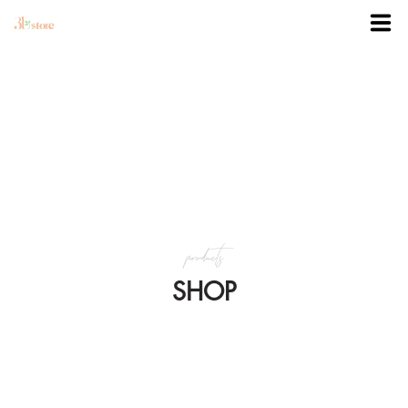
TRANG CHỦ
DANH MỤC
BLOG
products
KHUYẾN MÃI
SHOP
VỀ 3BSTORE
LIÊN HỆ