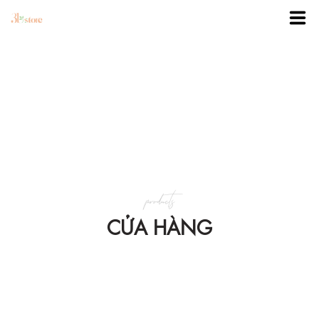
TRANG CHỦ
DANH MỤC
BLOG
products
KHUYẾN MÃI
CỬA HÀNG
VỀ 3BSTORE
LIÊN HỆ