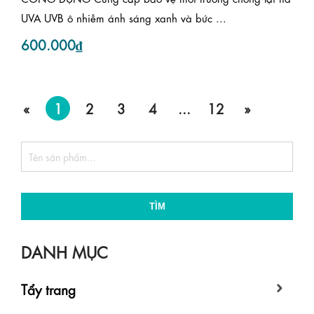
UVA UVB ô nhiễm ánh sáng xanh và bức ...
600.000₫
«
1
2
3
4
...
12
»
TÌM
DANH MỤC
Tẩy trang