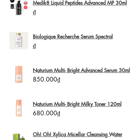
Medik8 Liquid Peptides Advanced MP 30ml
₫
Biologique Recherche Serum Spectral
₫
Naturium Multi- Bright Advanced Serum 30ml
850.000₫
Naturium Multi- Bright Milky Toner 120ml
680.000₫
Oh! Oh! Xylica Micellar Cleansing Water