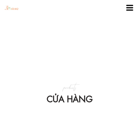
TRANG CHỦ
DANH MỤC
BLOG
products
KHUYẾN MÃI
CỬA HÀNG
VỀ 3BSTORE
LIÊN HỆ