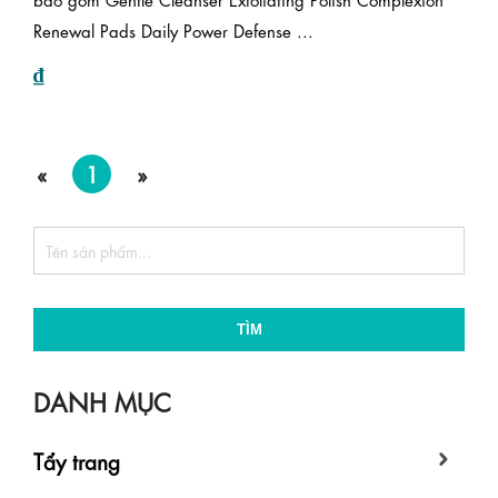
Renewal Pads Daily Power Defense ...
₫
«
1
»
TÌM
DANH MỤC
Tẩy trang