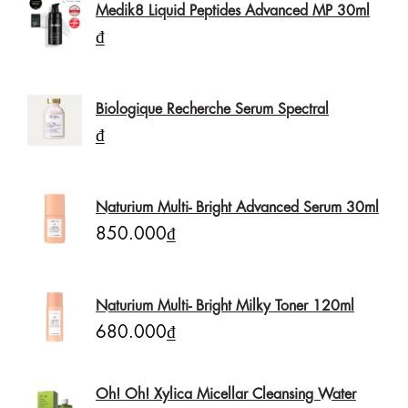
Medik8 Liquid Peptides Advanced MP 30ml
₫
Biologique Recherche Serum Spectral
₫
Naturium Multi- Bright Advanced Serum 30ml
850.000₫
Naturium Multi- Bright Milky Toner 120ml
680.000₫
Oh! Oh! Xylica Micellar Cleansing Water