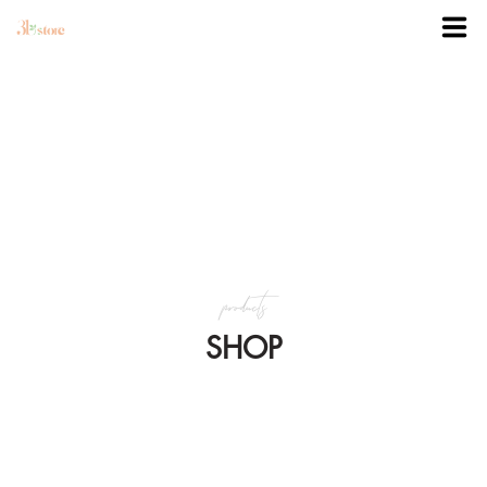
TRANG CHỦ
DANH MỤC
BLOG
products
KHUYẾN MÃI
SHOP
VỀ 3BSTORE
LIÊN HỆ