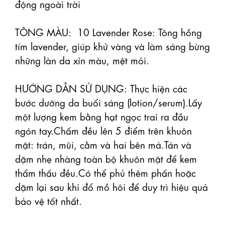
động ngoài trời 

TÔNG MÀU:  10 Lavender Rose: Tông hồng 
tím lavender, giúp khử vàng và làm sáng bừng 
những làn da xỉn màu, mệt mỏi.

HƯỚNG DẪN SỬ DỤNG: Thực hiện các 
bước dưỡng da buổi sáng (lotion/serum).Lấy 
một lượng kem bằng hạt ngọc trai ra đầu 
ngón tay.Chấm đều lên 5 điểm trên khuôn 
mặt: trán, mũi, cằm và hai bên má.Tán và 
dặm nhẹ nhàng toàn bộ khuôn mặt để kem 
thẩm thấu đều.Có thể phủ thêm phấn hoặc 
dặm lại sau khi đổ mồ hôi để duy trì hiệu quả 
bảo vệ tốt nhất.
