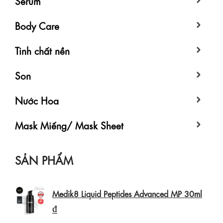
Serum
Body Care
Tinh chất nền
Son
Nước Hoa
Mask Miếng/ Mask Sheet
SẢN PHẨM
Medik8 Liquid Peptides Advanced MP 30ml
₫