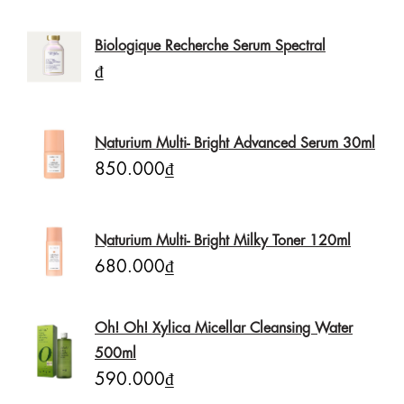
Biologique Recherche Serum Spectral
₫
Naturium Multi- Bright Advanced Serum 30ml
850.000₫
Naturium Multi- Bright Milky Toner 120ml
680.000₫
Oh! Oh! Xylica Micellar Cleansing Water
500ml
590.000₫