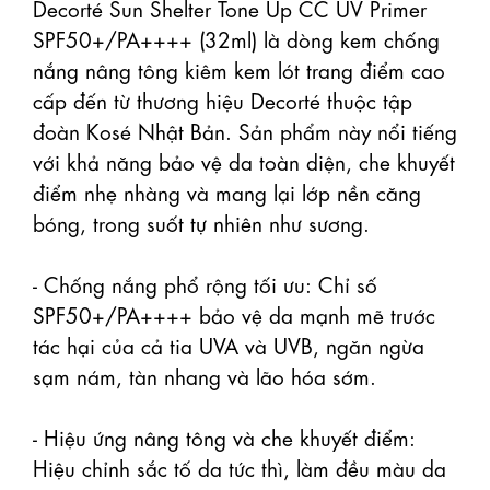
Decorté Sun Shelter Tone Up CC UV Primer 
SPF50+/PA++++ (32ml) là dòng kem chống 
nắng nâng tông kiêm kem lót trang điểm cao 
cấp đến từ thương hiệu Decorté thuộc tập 
đoàn Kosé Nhật Bản. Sản phẩm này nổi tiếng 
với khả năng bảo vệ da toàn diện, che khuyết 
điểm nhẹ nhàng và mang lại lớp nền căng 
bóng, trong suốt tự nhiên như sương. 

- Chống nắng phổ rộng tối ưu: Chỉ số 
SPF50+/PA++++ bảo vệ da mạnh mẽ trước 
tác hại của cả tia UVA và UVB, ngăn ngừa 
sạm nám, tàn nhang và lão hóa sớm.

- Hiệu ứng nâng tông và che khuyết điểm: 
Hiệu chỉnh sắc tố da tức thì, làm đều màu da 