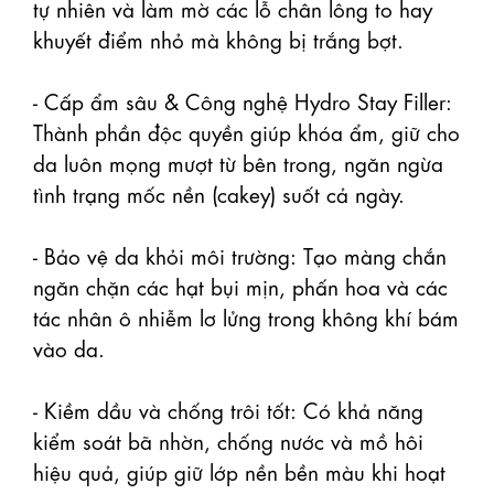
tự nhiên và làm mờ các lỗ chân lông to hay 
khuyết điểm nhỏ mà không bị trắng bợt.

- Cấp ẩm sâu & Công nghệ Hydro Stay Filler: 
Thành phần độc quyền giúp khóa ẩm, giữ cho 
da luôn mọng mượt từ bên trong, ngăn ngừa 
tình trạng mốc nền (cakey) suốt cả ngày.

- Bảo vệ da khỏi môi trường: Tạo màng chắn 
ngăn chặn các hạt bụi mịn, phấn hoa và các 
tác nhân ô nhiễm lơ lửng trong không khí bám 
vào da.

- Kiềm dầu và chống trôi tốt: Có khả năng 
kiểm soát bã nhờn, chống nước và mồ hôi 
hiệu quả, giúp giữ lớp nền bền màu khi hoạt 