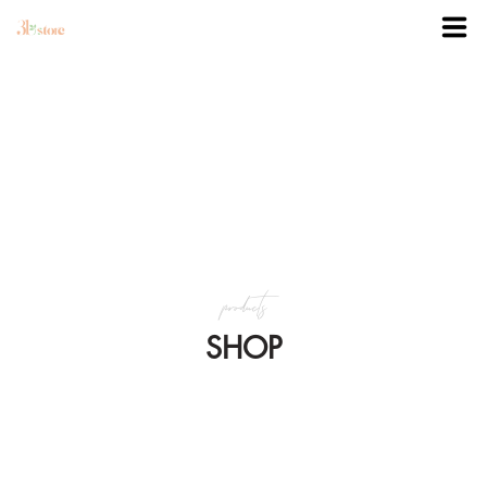
TRANG CHỦ
DANH MỤC
BLOG
products
KHUYẾN MÃI
SHOP
VỀ 3BSTORE
LIÊN HỆ