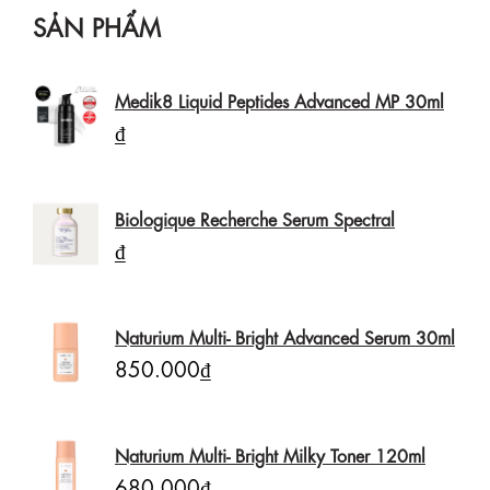
SẢN PHẨM
Medik8 Liquid Peptides Advanced MP 30ml
₫
Biologique Recherche Serum Spectral
₫
Naturium Multi- Bright Advanced Serum 30ml
850.000₫
Naturium Multi- Bright Milky Toner 120ml
680.000₫