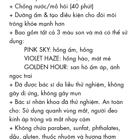
+ Chống nước/mồ hôi (40 phút)

+ Dưỡng ẩm & tạo điều kiện cho đôi môi 
trông khỏe mạnh hơn

+ Bao gồm tất cả 3 màu son và má có thể sử 
dụng:

        PINK SKY: hồng ấm, hồng

        VIOLET HAZE: hồng hào, mát mẻ

        GOLDEN HOUR: san hô ấm áp, ánh 
ngọc trai

+ Đã được bác sĩ da liễu thử nghiệm, không 
gây dị ứng, không gây mụn

+ Bác sĩ nhãn khoa đã thử nghiệm. An toàn 
cho: Sử dụng quanh vùng mắt, người đeo 
kính áp tròng và mắt nhạy cảm

+ Không chứa paraben, sunfat, phthalates, 
dầu, gluten, thuốc nhuộm và hương thơm
