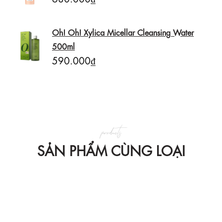
Oh! Oh! Xylica Micellar Cleansing Water
500ml
590.000₫
products
SẢN PHẨM CÙNG LOẠI