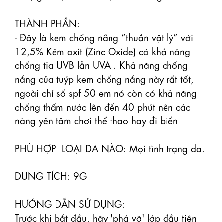
THÀNH PHẦN:

- Đây là kem chống nắng “thuần vật lý” với 
12,5% Kẽm oxit (Zinc Oxide) có khả năng 
chống tia UVB lẫn UVA . Khả năng chống 
nắng của tuýp kem chống nắng này rất tốt, 
ngoài chỉ số spf 50 em nó còn có khả năng 
chống thấm nước lên đến 40 phút nên các 
nàng yên tâm chơi thể thao hay đi biển

PHÙ HỢP  LOẠI DA NÀO: Mọi tình trạng da.

DUNG TÍCH: 9G

HƯỚNG DẪN SỬ DỤNG:

Trước khi bắt đầu, hãy 'phá vỡ' lớp đầu tiên 