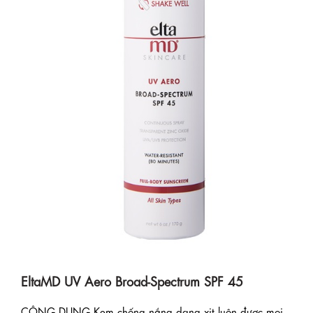
EltaMD UV Aero Broad-Spectrum SPF 45
CÔNG DỤNG Kem chống nắng dạng xịt luôn được mọi