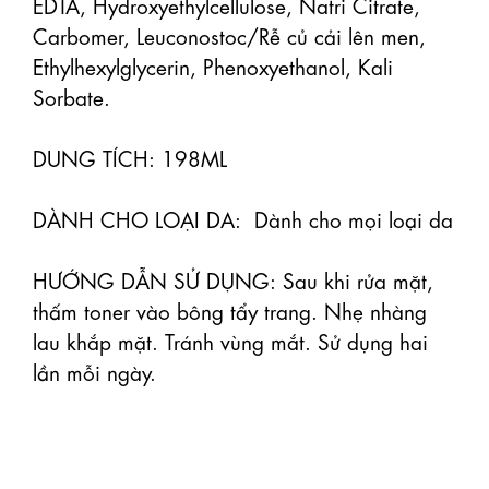
EDTA, Hydroxyethylcellulose, Natri Citrate, 
Carbomer, Leuconostoc/Rễ củ cải lên men, 
Ethylhexylglycerin, Phenoxyethanol, Kali 
Sorbate.

DUNG TÍCH: 198ML

DÀNH CHO LOẠI DA:  Dành cho mọi loại da 

HƯỚNG DẪN SỬ DỤNG: Sau khi rửa mặt, 
thấm toner vào bông tẩy trang. Nhẹ nhàng 
lau khắp mặt. Tránh vùng mắt. Sử dụng hai 
lần mỗi ngày.
