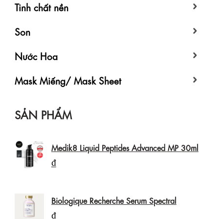
Tinh chất nền
Son
Nước Hoa
Mask Miếng/ Mask Sheet
SẢN PHẨM
Medik8 Liquid Peptides Advanced MP 30ml
₫
Biologique Recherche Serum Spectral
₫