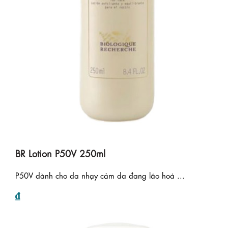
BR Lotion P50V 250ml
P50V dành cho da nhạy cảm da đang lão hoá ...
₫