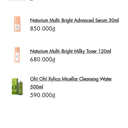
Naturium Multi- Bright Advanced Serum 30ml
850.000₫
Naturium Multi- Bright Milky Toner 120ml
680.000₫
Oh! Oh! Xylica Micellar Cleansing Water
500ml
590.000₫