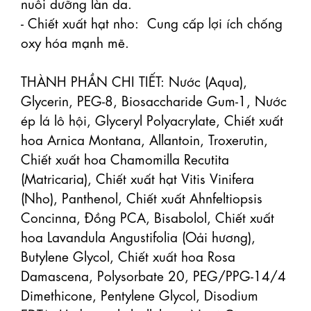
nuôi dưỡng làn da.

- Chiết xuất hạt nho:  Cung cấp lợi ích chống 
oxy hóa mạnh mẽ.

THÀNH PHẦN CHI TIẾT: Nước (Aqua), 
Glycerin, PEG-8, Biosaccharide Gum-1, Nước 
ép lá lô hội, Glyceryl Polyacrylate, Chiết xuất 
hoa Arnica Montana, Allantoin, Troxerutin, 
Chiết xuất hoa Chamomilla Recutita 
(Matricaria), Chiết xuất hạt Vitis Vinifera 
(Nho), Panthenol, Chiết xuất Ahnfeltiopsis 
Concinna, Đồng PCA, Bisabolol, Chiết xuất 
hoa Lavandula Angustifolia (Oải hương), 
Butylene Glycol, Chiết xuất hoa Rosa 
Damascena, Polysorbate 20, PEG/PPG-14/4 
Dimethicone, Pentylene Glycol, Disodium 