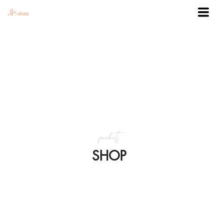
TRANG CHỦ
DANH MỤC
BLOG
products
KHUYẾN MÃI
SHOP
VỀ 3BSTORE
LIÊN HỆ