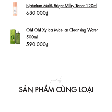
Naturium Multi- Bright Milky Toner 120ml
680.000₫
Oh! Oh! Xylica Micellar Cleansing Water
500ml
590.000₫
products
SẢN PHẨM CÙNG LOẠI