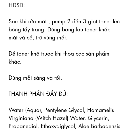
HDSD:

Sau khi rửa mặt , pump 2 đến 3 giọt toner lên 
bông tẩy trang. Dùng bông lau toner khắp 
mặt và cổ, trừ vùng mắt. 

Để toner khô trước khi thoa các sản phẩm 
khác.

Dùng mỗi sáng và tối.

THÀNH PHẦN ĐẦY ĐỦ:

Water (Aqua), Pentylene Glycol, Hamamelis 
Virginiana (Witch Hazel) Water, Glycerin, 
Propanediol, Ethoxydiglycol, Aloe Barbadensis 