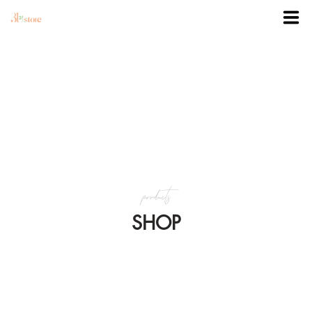
TRANG CHỦ
DANH MỤC
BLOG
products
KHUYẾN MÃI
SHOP
VỀ 3BSTORE
LIÊN HỆ