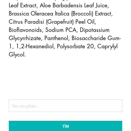
Leaf Extract, Aloe Barbadensis Leaf Juice, 
Brassica Oleracea ltalica (Broccoli) Extract, 
Citrus Paradisi (Grapefruit) Peel Oil, 
Bioflavonoids, Sodium PCA, Dipotassium 
Glycyrrhizate, Panthenol, Biosaccharide Gum-
1, 1,2-Hexanediol, Polysorbate 20, Caprylyl 
Glycol.

TÌM