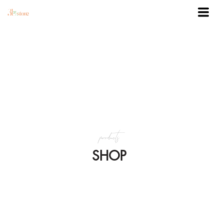
TRANG CHỦ
DANH MỤC
BLOG
products
KHUYẾN MÃI
SHOP
VỀ 3BSTORE
LIÊN HỆ