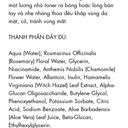
một lương nhỏ toner ra bông hoặc lòng bàn 
tay và nhẹ nhàng thoa đều khắp vùng da 
mặt, cổ, tránh vùng mắt. 

THÀNH PHẦN ĐẦY ĐỦ:

Aqua (Water), Rosmarinus Officinalis 
(Rosemary) Floral Water, Glycerin, 
Niacinamide, Anthemis Nobilis (Chamomile) 
Flower Water, Allantoin, Inulin, Hamamelis 
Virginiana (Witch Hazel) Leaf Extract, Alpha-
Glucan Oligosaccharide, Butylene Glycol, 
Phenoxyethanol, Potassium Sorbate, Citric 
Acid, Sodium Benzoate, Aloe Barbadensis 
(Aloe Vera) Leaf Juice, Beta-Glucan, 
Ethylhexylglycerin. 
