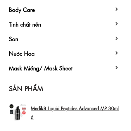
Body Care
Tinh chất nền
Son
Nước Hoa
Mask Miếng/ Mask Sheet
SẢN PHẨM
Medik8 Liquid Peptides Advanced MP 30ml
₫