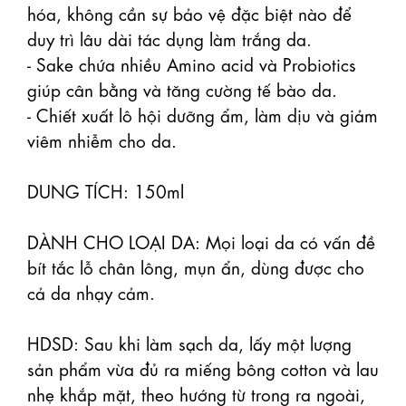
hóa, không cần sự bảo vệ đặc biệt nào để 
duy trì lâu dài tác dụng làm trắng da. 

- Sake chứa nhiều Amino acid và Probiotics 
giúp cân bằng và tăng cường tế bào da.

- Chiết xuất lô hội dưỡng ẩm, làm dịu và giảm 
viêm nhiễm cho da.

DUNG TÍCH: 150ml

DÀNH CHO LOẠI DA: Mọi loại da có vấn đề 
bít tắc lỗ chân lông, mụn ẩn, dùng được cho 
cả da nhạy cảm.

HDSD: Sau khi làm sạch da, lấy một lượng 
sản phẩm vừa đủ ra miếng bông cotton và lau 
nhẹ khắp mặt, theo hướng từ trong ra ngoài, 