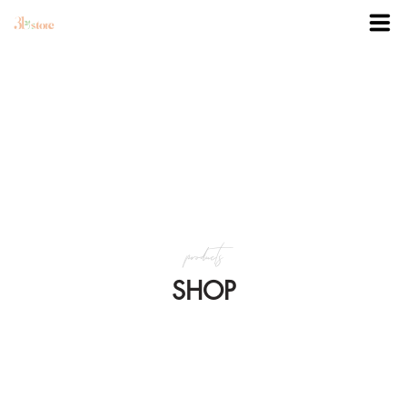
TRANG CHỦ
DANH MỤC
BLOG
products
KHUYẾN MÃI
SHOP
VỀ 3BSTORE
LIÊN HỆ