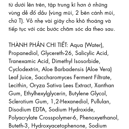
từ dưới lên trên, tập trung kĩ hơn ở những 
vùng dễ đổ dầu (vùng mũi, 2 bên cánh mũi, 
chữ T). Vỗ nhẹ vài giây cho khô thoáng và 
tiếp tục với các bước chăm sóc da theo sau.

THÀNH PHẦN CHI TIẾT: Aqua (Water), 
Propanediol, Glycereth-26, Salicylic Acid, 
Tranexamic Acid, Dimethyl Isosorbide, 
Cyclodextrin, Aloe Barbadensis (Aloe Vera) 
Leaf Juice, Saccharomyces Ferment Filtrate, 
Lecithin, Oryza Sativa Lees Extract, Xanthan 
Gum, Ethylhexylglycerin, Butylene Glycol, 
Sclerotium Gum, 1,2-Hexanediol, Pullulan, 
Disodium EDTA, Sodium Hydroxide, 
Polyacrylate Crosspolymer-6, Phenoxyethanol, 
Buteth-3, Hydroxyacetophenone, Sodium 