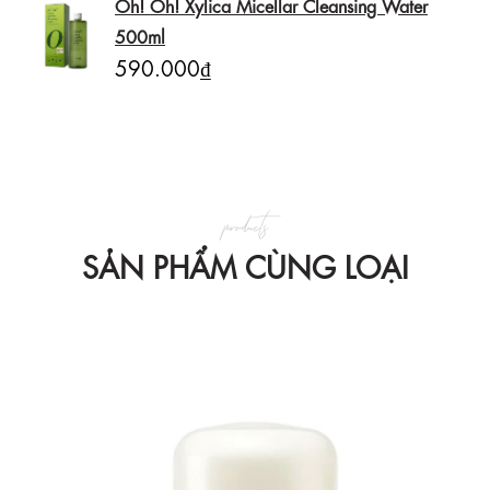
Oh! Oh! Xylica Micellar Cleansing Water
500ml
590.000₫
products
SẢN PHẨM CÙNG LOẠI