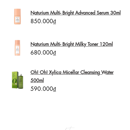
Naturium Multi- Bright Advanced Serum 30ml
850.000₫
Naturium Multi- Bright Milky Toner 120ml
680.000₫
Oh! Oh! Xylica Micellar Cleansing Water
500ml
590.000₫