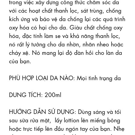
trong việc xây dựng công thức chăm sóc da 
với các hoạt chất thanh lọc, sát trùng, chống 
kích ứng và bảo vệ da chống lại các quá trình 
oxy hóa có hại cho da. Giàu chất chống oxy 
hóa, đặc tính làm se và khả năng thanh lọc, 
nó rất lý tưởng cho da nhờn, nhăn nheo hoặc 
chảy xệ. Nó mang lại độ đàn hồi cho làn da 
của bạn.

PHÙ HỢP LOẠI DA NÀO: Mọi tình trạng da

DUNG TÍCH: 200ml

HƯỚNG DẪN SỬ DỤNG: Dùng sáng và tối 
sau sữa rửa mặt,  lấy lottion lên miếng bông 
hoặc trực tiếp lên đầu ngón tay của bạn. Nhẹ 