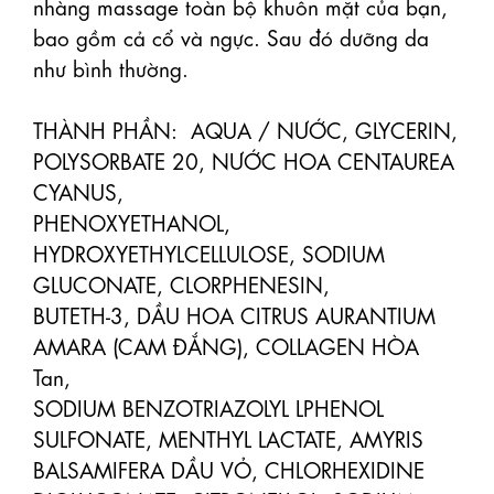
nhàng massage toàn bộ khuôn mặt của bạn, 
bao gồm cả cổ và ngực. Sau đó dưỡng da 
như bình thường.

THÀNH PHẦN:  AQUA / NƯỚC, GLYCERIN, 
POLYSORBATE 20, NƯỚC HOA CENTAUREA 
CYANUS,

PHENOXYETHANOL, 
HYDROXYETHYLCELLULOSE, SODIUM 
GLUCONATE, CLORPHENESIN,

BUTETH-3, DẦU HOA CITRUS AURANTIUM 
AMARA (CAM ĐẮNG), COLLAGEN HÒA 
Tan,

SODIUM BENZOTRIAZOLYL LPHENOL 
SULFONATE, MENTHYL LACTATE, AMYRIS

BALSAMIFERA DẦU VỎ, CHLORHEXIDINE 