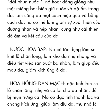
"đài phun nước ", nó hoạt động giống như 
một miếng bọt biển giữ nước và độ ẩm trong 
da, làm căng da một cách hiệu quả và bằng 
cách đó, nó có thể làm giảm sự xuất hiện của 
đường nhăn và nếp nhăn, cũng như cải thiện 
độ ẩm và kết cấu của da. 

- NƯỚC HOA BẮP: Nó có tác dụng làm se 
khít lỗ chân lông, làm khô da nhẹ nhàng và 
điều tiết việc sản xuất bã nhờn, làm giúp đều 
màu da, giảm kích ứng ở da.

- HOA HỒNG ĐAN MẠCH: đặc tính làm se 
lỗ chân lông  nhẹ và có lợi cho da nhờn, dễ 
bị mụn trứng cá. Nó có đặc tính thanh lọc và 
chống kích ứng, giúp làm dịu da, thu nhỏ lỗ 