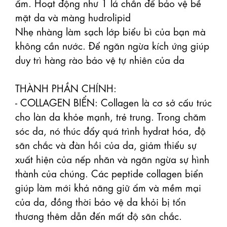
ẩm. Hoạt động như 1 lá chắn để bảo vệ bề 
mặt da và màng hudrolipid

Nhẹ nhàng làm sạch lớp biểu bì của bạn mà 
không cần nước. Để ngăn ngừa kích ứng giúp 
duy trì hàng rào bảo vệ tự nhiên của da

THÀNH PHẦN CHÍNH: 

- COLLAGEN BIỂN: Collagen là cơ sở cấu trúc 
cho làn da khỏe mạnh, trẻ trung. Trong chăm 
sóc da, nó thúc đẩy quá trình hydrat hóa, độ 
săn chắc và đàn hồi của da, giảm thiểu sự 
xuất hiện của nếp nhăn và ngăn ngừa sự hình 
thành của chúng. Các peptide collagen biển 
giúp làm mới khả năng giữ ẩm và mềm mại 
của da, đồng thời bảo vệ da khỏi bị tổn 
thương thêm dẫn đến mất độ săn chắc.
