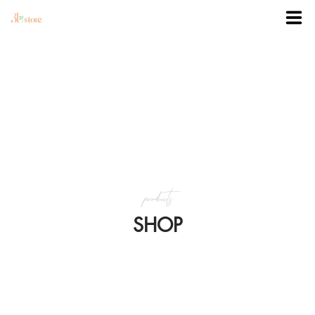
TRANG CHỦ
DANH MỤC
BLOG
products
KHUYẾN MÃI
SHOP
VỀ 3BSTORE
LIÊN HỆ