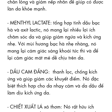
chân lông và giảm nếp nhăn để giúp có được 
làn da khỏe mạnh.

- MENTHYL LACTATE: tổng hợp tinh dầu bạc 
hà và axit lactic, nó mang lại nhiều lợi ích 
chăm sóc da và giúp giảm ngứa và kích ứng 
nhẹ. Với mùi hương bạc hà nhẹ nhàng, nó 
mang lại cảm giác sảng khoái tức thì và để 
lại cảm giác mát mẻ dễ chịu trên da.

- DẦU CAM ĐẮNG:  thanh lọc, chống kích 
ứng và giúp giảm các khuyết điểm. Nó đặc 
biệt thích hợp cho da nhạy cảm và da dầu để 
làm dịu kích ứng da.

- CHIẾT XUẤT LÁ xô thơm: Nó rất hữu ích 