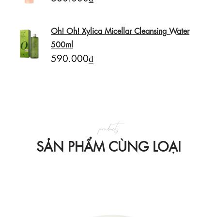
Oh! Oh! Xylica Micellar Cleansing Water
500ml
590.000₫
products
SẢN PHẨM CÙNG LOẠI