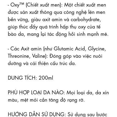
- Oxy™ (Chiết xuất men): Một chiết xuất men 
được sản xuất thông qua công nghệ lên men 
bền vững, giàu axit amin và carbohydrate, 
giúp thúc đẩy quá trình hấp thụ oxy của tế 
bào da, mang lại tác động hồi sinh mạnh mẽ.

- Các Axit amin (như Glutamic Acid, Glycine, 
Threonine, Valine): Đóng góp vào việc nuôi 
dưỡng và cải thiện cấu trúc da. 

DUNG TÍCH: 200ml 

PHÙ HỢP LOẠI DA NÀO: Mọi loại da, da xỉn 
màu, mệt mỏi cần tăng độ rạng rỡ. 

HƯỚNG DẪN SỬ DỤNG: Sử dụng sau bước 