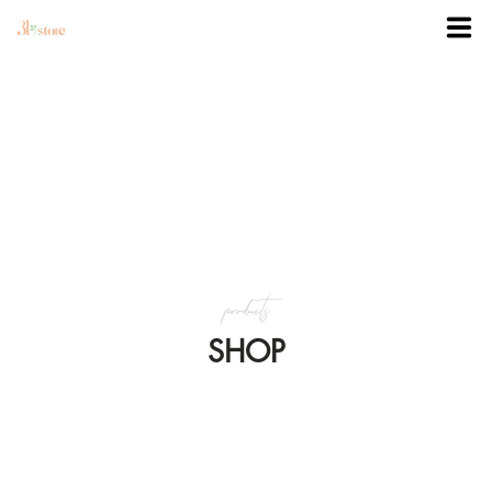
TRANG CHỦ
DANH MỤC
BLOG
products
KHUYẾN MÃI
SHOP
VỀ 3BSTORE
LIÊN HỆ