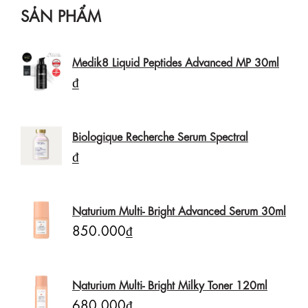
SẢN PHẨM
Medik8 Liquid Peptides Advanced MP 30ml
₫
Biologique Recherche Serum Spectral
₫
Naturium Multi- Bright Advanced Serum 30ml
850.000₫
Naturium Multi- Bright Milky Toner 120ml
680.000₫