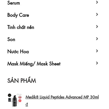
Serum
Body Care
Tinh chất nền
Son
Nước Hoa
Mask Miếng/ Mask Sheet
SẢN PHẨM
Medik8 Liquid Peptides Advanced MP 30ml
₫