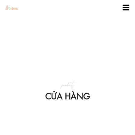
TRANG CHỦ
DANH MỤC
BLOG
products
KHUYẾN MÃI
CỬA HÀNG
VỀ 3BSTORE
LIÊN HỆ