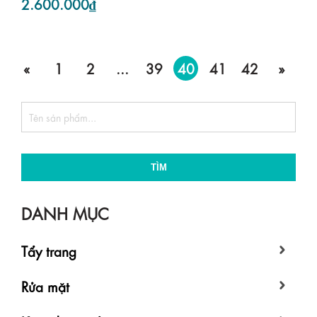
2.600.000₫
«
1
2
...
39
40
41
42
»
TÌM
DANH MỤC
Tẩy trang
Rửa mặt