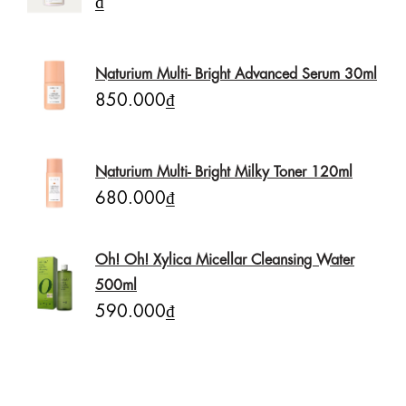
Naturium Multi- Bright Advanced Serum 30ml
850.000₫
Naturium Multi- Bright Milky Toner 120ml
680.000₫
Oh! Oh! Xylica Micellar Cleansing Water
500ml
590.000₫