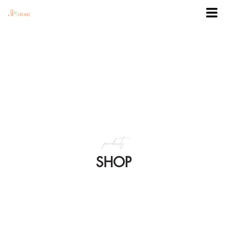
TRANG CHỦ
DANH MỤC
BLOG
products
KHUYẾN MÃI
SHOP
VỀ 3BSTORE
LIÊN HỆ