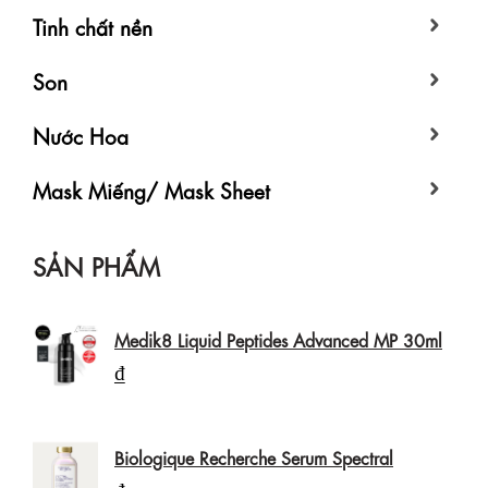
Tinh chất nền
Son
Nước Hoa
Mask Miếng/ Mask Sheet
SẢN PHẨM
Medik8 Liquid Peptides Advanced MP 30ml
₫
Biologique Recherche Serum Spectral
₫