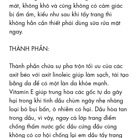
mát, không khô và cũng không có cảm giác 
bị ẩm ẩm, kiểu như sau khi tẩy trang thì 
không hẳn cần thiết phải dùng sữa rửa mặt 
ngay.

THÀNH PHẦN:

Thành phần chứa sự pha trộn tối ưu của các 
axit béo với axit linoleic giúp làm sạch, tái tạo 
bằng da để có một làn da khỏe mạnh. 
Vitamin E giúp trung hòa các gốc tự do gây 
hại trong khi tinh dầu chùm ngây nhẹ nhàng 
loại bỏ bụi bẩn, ô nhiễm có hại. Dầu hòa tan 
trong dầu, vì vậy, ngay cả lớp trang điểm 
chống thấm nước gốc dầu cứng đầu cũng 
không có cơ hội chống lại em dầu tẩy trang 