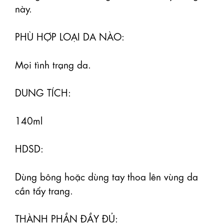
này.

PHÙ HỢP LOẠI DA NÀO:

Mọi tình trạng da.

DUNG TÍCH:

140ml

HDSD:

Dùng bông hoặc dùng tay thoa lên vùng da 
cần tẩy trang.

THÀNH PHẦN ĐẦY ĐỦ:
