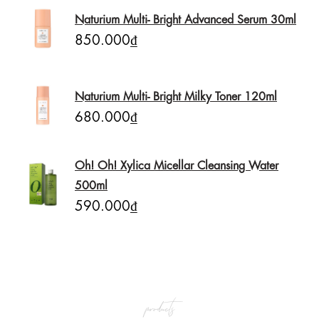
Naturium Multi- Bright Advanced Serum 30ml
850.000₫
Naturium Multi- Bright Milky Toner 120ml
680.000₫
Oh! Oh! Xylica Micellar Cleansing Water
500ml
590.000₫
products