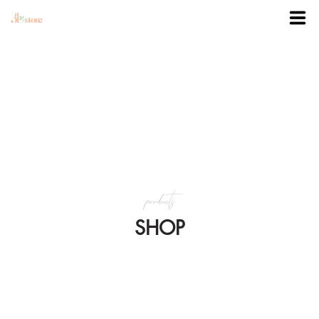
TRANG CHỦ
DANH MỤC
BLOG
products
KHUYẾN MÃI
SHOP
VỀ 3BSTORE
LIÊN HỆ