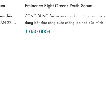
rum
Eminence Eight Greens Youth Serum
em đến
CÔNG DỤNG Serum vô cùng lành tính dành cho a
ẦN 22 ...
đang bắt đầu công cuộc chống lão hoá của mình .
1.050.000₫