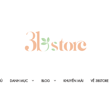
HỦ
DANH MỤC
BLOG
KHUYẾN MÃI
VỀ 3BSTORE