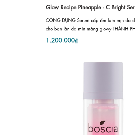
Glow Recipe Pineapple - C Bright Se
CÔNG DỤNG Serum cấp ẩm làm mịn da đ
cho bạn làn da mịn màng glowy THÀNH PH
1.200.000₫