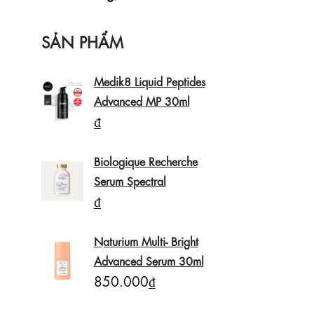
SẢN PHẨM
Medik8 Liquid Peptides
Advanced MP 30ml
₫
Biologique Recherche
Serum Spectral
₫
Naturium Multi- Bright
Advanced Serum 30ml
850.000₫