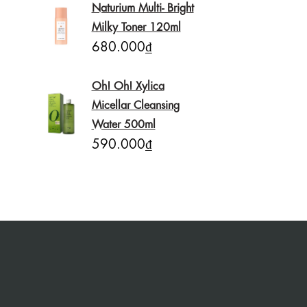
Naturium Multi- Bright
Milky Toner 120ml
680.000₫
Oh! Oh! Xylica
Micellar Cleansing
Water 500ml
590.000₫