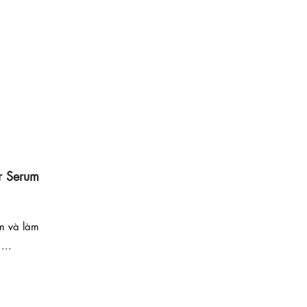
r Serum
m và làm
...