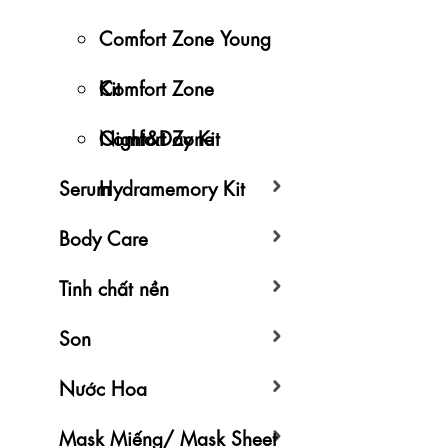
Comfort Zone Young
Kit
Comfort Zone
Night&Day Kit
Comfort Zone
Serum
Hydramemory Kit
Body Care
Tinh chất nền
Son
Nước Hoa
Mask Miếng/ Mask Sheet