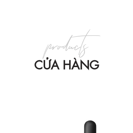
products
CỬA HÀNG