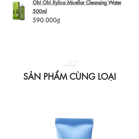
Oh! Oh! Xylica Micellar Cleansing Water
500ml
590.000₫
products
SẢN PHẨM CÙNG LOẠI