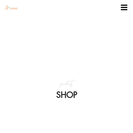
TRANG CHỦ
DANH MỤC
BLOG
products
KHUYẾN MÃI
SHOP
VỀ 3BSTORE
LIÊN HỆ