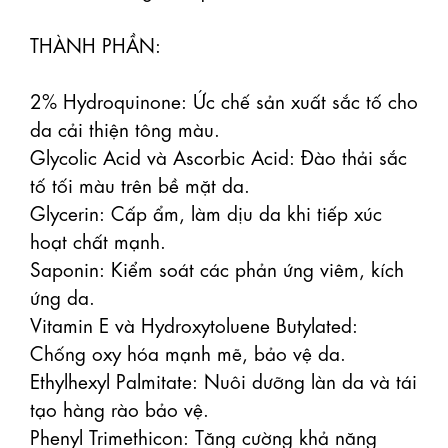
THÀNH PHẦN:

2% Hydroquinone: Ức chế sản xuất sắc tố cho 
da cải thiện tông màu.

Glycolic Acid và Ascorbic Acid: Đào thải sắc 
tố tối màu trên bề mặt da.

Glycerin: Cấp ẩm, làm dịu da khi tiếp xúc 
hoạt chất mạnh.

Saponin: Kiểm soát các phản ứng viêm, kích 
ứng da.

Vitamin E và Hydroxytoluene Butylated: 
Chống oxy hóa mạnh mẽ, bảo vệ da.

Ethylhexyl Palmitate: Nuôi dưỡng làn da và tái 
tạo hàng rào bảo vệ.

Phenyl Trimethicon: Tăng cường khả năng 