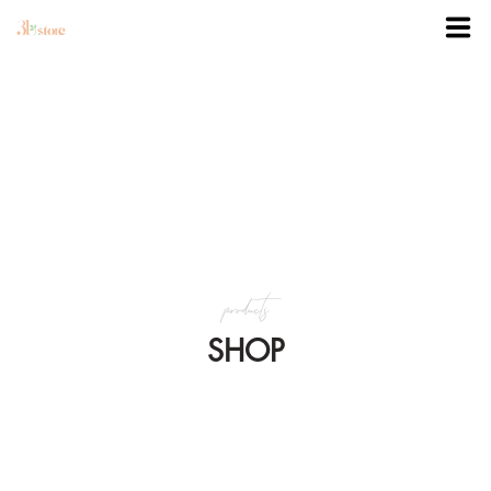
TRANG CHỦ
DANH MỤC
BLOG
products
KHUYẾN MÃI
SHOP
VỀ 3BSTORE
LIÊN HỆ