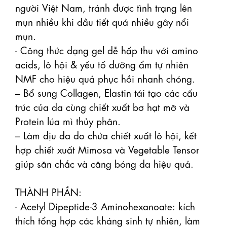
người Việt Nam, tránh được tình trạng lên 
mụn nhiều khi dầu tiết quá nhiều gây nổi 
mụn.

- Công thức dạng gel dễ hấp thu với amino 
acids, lô hội & yếu tố dưỡng ẩm tự nhiên 
NMF cho hiệu quả phục hồi nhanh chóng.

– Bổ sung Collagen, Elastin tái tạo các cấu 
trúc của da cùng chiết xuất bơ hạt mỡ và 
Protein lúa mì thủy phân.

– Làm dịu da do chứa chiết xuất lô hội, kết 
hợp chiết xuất Mimosa và Vegetable Tensor 
giúp săn chắc và căng bóng da hiệu quả.

THÀNH PHẦN: 

- Acetyl Dipeptide-3 Aminohexanoate: kích 
thích tổng hợp các kháng sinh tự nhiên, làm 