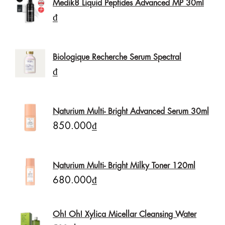
Medik8 Liquid Peptides Advanced MP 30ml
₫
Biologique Recherche Serum Spectral
₫
Naturium Multi- Bright Advanced Serum 30ml
850.000₫
Naturium Multi- Bright Milky Toner 120ml
680.000₫
Oh! Oh! Xylica Micellar Cleansing Water