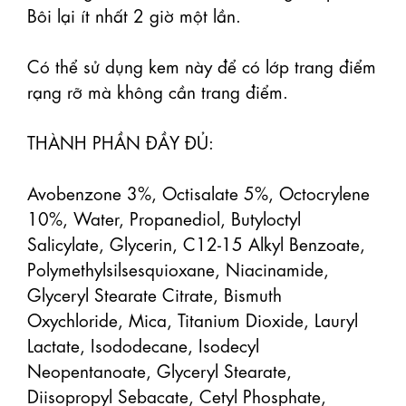
Bôi lại ít nhất 2 giờ một lần.

Có thể sử dụng kem này để có lớp trang điểm 
rạng rỡ mà không cần trang điểm.

THÀNH PHẦN ĐẦY ĐỦ:

Avobenzone 3%, Octisalate 5%, Octocrylene 
10%, Water, Propanediol, Butyloctyl 
Salicylate, Glycerin, C12-15 Alkyl Benzoate, 
Polymethylsilsesquioxane, Niacinamide, 
Glyceryl Stearate Citrate, Bismuth 
Oxychloride, Mica, Titanium Dioxide, Lauryl 
Lactate, Isododecane, Isodecyl 
Neopentanoate, Glyceryl Stearate, 
Diisopropyl Sebacate, Cetyl Phosphate, 