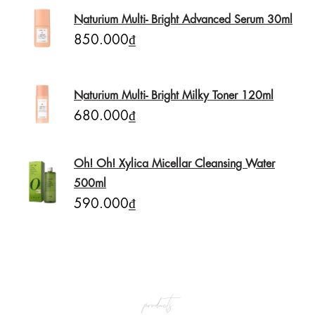
Naturium Multi- Bright Advanced Serum 30ml
850.000₫
Naturium Multi- Bright Milky Toner 120ml
680.000₫
Oh! Oh! Xylica Micellar Cleansing Water
500ml
590.000₫
products