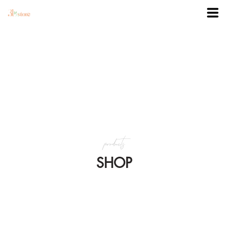
TRANG CHỦ
DANH MỤC
BLOG
products
KHUYẾN MÃI
SHOP
VỀ 3BSTORE
LIÊN HỆ