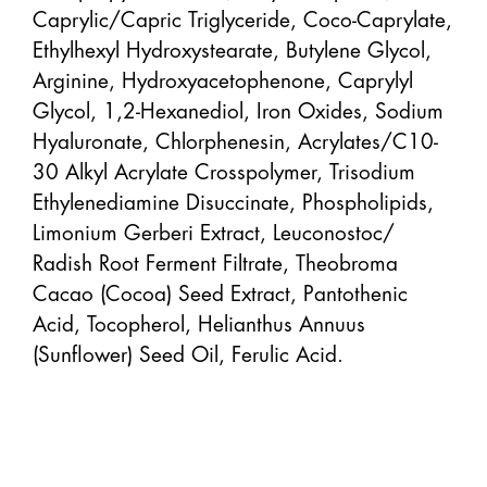
Caprylic/Capric Triglyceride, Coco-Caprylate, 
Ethylhexyl Hydroxystearate, Butylene Glycol, 
Arginine, Hydroxyacetophenone, Caprylyl 
Glycol, 1,2-Hexanediol, Iron Oxides, Sodium 
Hyaluronate, Chlorphenesin, Acrylates/C10-
30 Alkyl Acrylate Crosspolymer, Trisodium 
Ethylenediamine Disuccinate, Phospholipids, 
Limonium Gerberi Extract, Leuconostoc/ 
Radish Root Ferment Filtrate, Theobroma 
Cacao (Cocoa) Seed Extract, Pantothenic 
Acid, Tocopherol, Helianthus Annuus 
(Sunflower) Seed Oil, Ferulic Acid.
