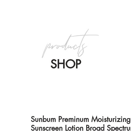
products
SHOP
Sunbum Preminum Moisturizing
Sunscreen Lotion Broad Spectr