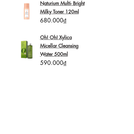
Naturium Multi- Bright
Milky Toner 120ml
680.000₫
Oh! Oh! Xylica
Micellar Cleansing
Water 500ml
590.000₫