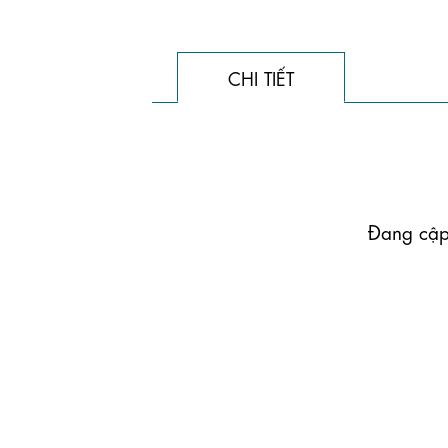
CHI TIẾT
                                    Đang cập nhật
