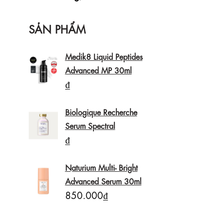
SẢN PHẨM
Medik8 Liquid Peptides
Advanced MP 30ml
₫
Biologique Recherche
Serum Spectral
₫
Naturium Multi- Bright
Advanced Serum 30ml
850.000₫