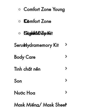
Comfort Zone Young
Kit
Comfort Zone
Night&Day Kit
Comfort Zone
Serum
Hydramemory Kit
Body Care
Tinh chất nền
Son
Nước Hoa
Mask Miếng/ Mask Sheet