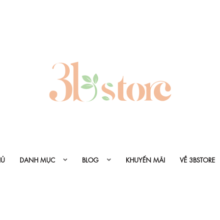
HỦ
DANH MỤC
BLOG
KHUYẾN MÃI
VỀ 3BSTORE