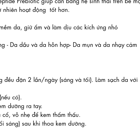
ptide Prebiotic giúp cân bằng hệ sinh thái trên bề mặ
 nhiên hoạt động  tốt hơn.

 mềm da, giữ ẩm và làm dịu các kích ứng nhỏ

- Da dầu và da hỗn hợp- Da mụn và da nhạy cảm

 đặn 2 lần/ngày (sáng và tối). Làm sạch da với s
nếu có).

m dưỡng ra tay.

 cổ, vỗ nhẹ để kem thẩm thấu.

i sáng) sau khi thoa kem dưỡng. 
