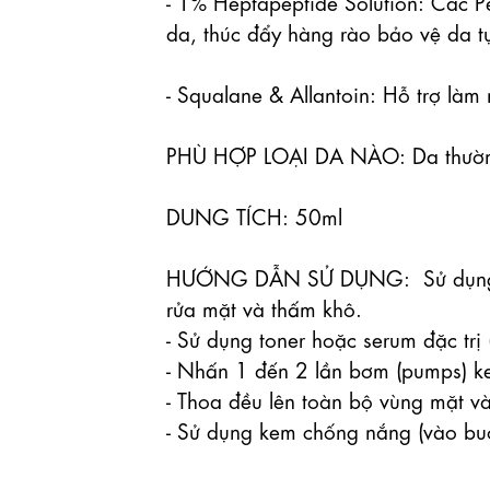
- 1% Heptapeptide Solution: Các Pe
da, thúc đẩy hàng rào bảo vệ da tự
- Squalane & Allantoin: Hỗ trợ làm
PHÙ HỢP LOẠI DA NÀO: Da thường 
DUNG TÍCH: 50ml 

HƯỚNG DẪN SỬ DỤNG:  Sử dụng đều
rửa mặt và thấm khô.

- Sử dụng toner hoặc serum đặc trị (
- Nhấn 1 đến 2 lần bơm (pumps) ke
- Thoa đều lên toàn bộ vùng mặt và
- Sử dụng kem chống nắng (vào buổ