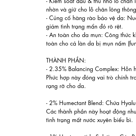
- Kiểm soát dầu & thu nhỏ lỗ chân 
nhờn và giữ cho lỗ chân lông thông
- Củng cố hàng rào bảo vệ da: Nuô
giảm tình trạng mẩn đỏ rõ rệt.

- An toàn cho da mụn: Công thức kh
toàn cho cả làn da bị mụn nấm (fung
THÀNH PHẦN: 

- 2.35% Balancing Complex: Hỗn hợ
Phức hợp này đóng vai trò chính tro
rạng rỡ cho da.

- 2% Humectant Blend: Chứa Hyalur
Các thành phần này hoạt động như
tình trạng mất nước xuyên biểu bì.
