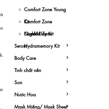
Comfort Zone Young
à 
Kit
Comfort Zone
n 
Night&Day Kit
Comfort Zone
Serum
Hydramemory Kit
. 
Body Care
Tinh chất nền
Son
a 
Nước Hoa
Mask Miếng/ Mask Sheet