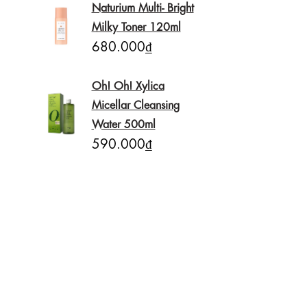
Naturium Multi- Bright
Milky Toner 120ml
680.000₫
Oh! Oh! Xylica
Micellar Cleansing
Water 500ml
590.000₫