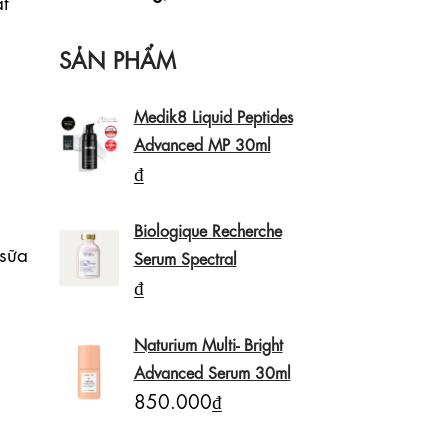
t 
SẢN PHẨM
Medik8 Liquid Peptides
Advanced MP 30ml
₫
Biologique Recherche
ữa 
Serum Spectral
₫
Naturium Multi- Bright
Advanced Serum 30ml
850.000₫