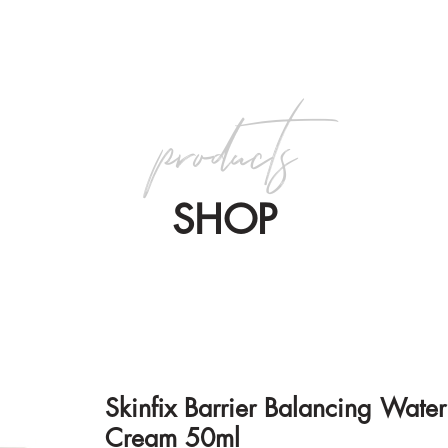
products
SHOP
Skinfix Barrier Balancing Water
Cream 50ml