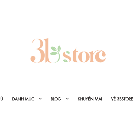
HỦ
DANH MỤC
BLOG
KHUYẾN MÃI
VỀ 3BSTORE