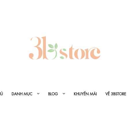
HỦ
DANH MỤC
BLOG
KHUYẾN MÃI
VỀ 3BSTORE