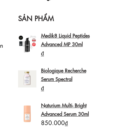
SẢN PHẨM
Medik8 Liquid Peptides
Advanced MP 30ml
n 
₫
Biologique Recherche
Serum Spectral
₫
Naturium Multi- Bright
Advanced Serum 30ml
850.000₫