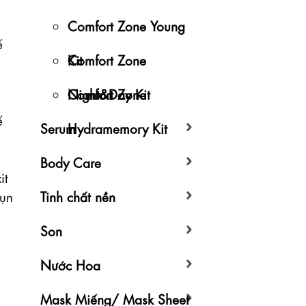
Comfort Zone Young
 
Kit
Comfort Zone
Night&Day Kit
Comfort Zone
 
Serum
Hydramemory Kit
Body Care
t 
ụn 
Tinh chất nền
Son
Nước Hoa
Mask Miếng/ Mask Sheet