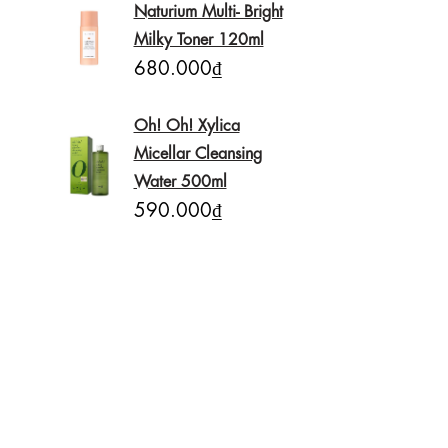
Naturium Multi- Bright
Milky Toner 120ml
680.000₫
Oh! Oh! Xylica
Micellar Cleansing
Water 500ml
590.000₫