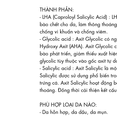
THÀNH PHẦN: 

- LHA (Caproloyl Salicylic Acid) : L
bào chết cho da, làm thông thoáng 
chống vi khuẩn và chống viêm.

- Glycolic acid : Axit Glycolic có 
Hydroxy Axit (AHA). Axit Glycolic c
bào phát triển, giảm thiểu xuất hi
glycolic tùy thuộc vào gốc axit tự d
- Salicylic acid : Axit Salicylic là 
Salicylic được sử dụng phổ biến tr
trứng cá. Axit Salicylic hoạt động 
thoáng. Đồng thời cải thiện kết cấu
PHÙ HỢP LOẠI DA NÀO:

- Da hỗn hợp, da dầu, da mụn.
