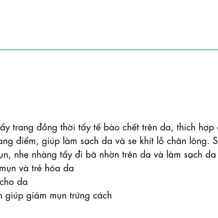
ẩy trang đồng thời tẩy tế bào chết trên da, thích hợp 
rang điểm, giúp làm sạch da và se khít lỗ chân lông. S
n, nhẹ nhàng tẩy đi bã nhờn trên da và làm sạch da 
ụn và trẻ hóa da

cho da

n giúp giảm mụn trứng cách
