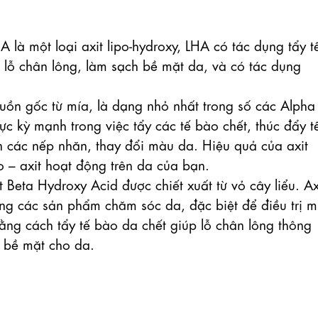
HA là một loại axit lipo-hydroxy, LHA có tác dụng tẩy tế
lỗ chân lông, làm sạch bề mặt da, và có tác dụng 
nguồn gốc từ mía, là dạng nhỏ nhất trong số các Alpha 
ực kỳ mạnh trong việc tẩy các tế bào chết, thúc đẩy tế
ện các nếp nhăn, thay đổi màu da. Hiệu quả của axit 
o – axit hoạt động trên da của bạn.

một Beta Hydroxy Acid được chiết xuất từ vỏ cây liểu. Axi
ong các sản phẩm chăm sóc da, đặc biệt để điều trị m
bằng cách tẩy tế bào da chết giúp lỗ chân lông thông 
 bề mặt cho da.
