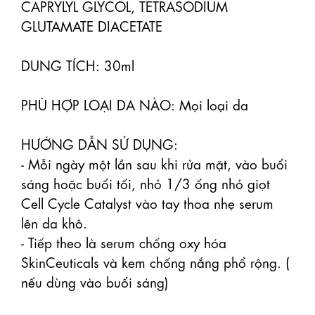
CAPRYLYL GLYCOL, TETRASODIUM 
GLUTAMATE DIACETATE

DUNG TÍCH: 30ml

PHÙ HỢP LOẠI DA NÀO: Mọi loại da

HƯỚNG DẪN SỬ DỤNG: 

- Mỗi ngày một lần sau khi rửa mặt, vào buổi 
sáng hoặc buổi tối, nhỏ 1/3 ống nhỏ giọt 
Cell Cycle Catalyst vào tay thoa nhẹ serum 
lên da khô. 

- Tiếp theo là serum chống oxy hóa 
SkinCeuticals và kem chống nắng phổ rộng. ( 
nếu dùng vào buổi sáng)
