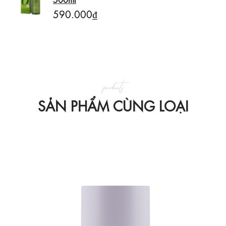
590.000₫
products
SẢN PHẨM CÙNG LOẠI