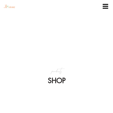
TRANG CHỦ
DANH MỤC
BLOG
products
KHUYẾN MÃI
SHOP
VỀ 3BSTORE
LIÊN HỆ