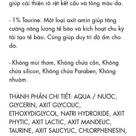
giúp cải thiện rõ rệt kết cấu và tông màu da.

- 1% Taurine: Một loại axit amin giúp tăng 
cường năng lượng tế bào và kích hoạt chu kỳ 
tái tạo tế bào. Cũng giúp duy trì độ ẩm cho 
da.

- Không mùi thơm, Không chứa cồn, Không 
chứa silicon, Không chứa Paraben, Không 
nhuộm.

THÀNH PHẦN CHI TIẾT: AQUA / NƯỚC, 
GLYCERIN, AXIT GLYCOLIC, 
ETHOXYDIGLYCOL, NATRI HYDROXIDE, AXIT 
PHYTIC, AXIT LACTIC, AXIT MANDELIC, 
TAURINE, AXIT SALICYLIC, CHLORPHENESIN, 