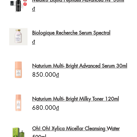
₫
Biologique Recherche Serum Spectral
₫
Naturium Multi- Bright Advanced Serum 30ml
850.000₫
Naturium Multi- Bright Milky Toner 120ml
680.000₫
Oh! Oh! Xylica Micellar Cleansing Water
500ml