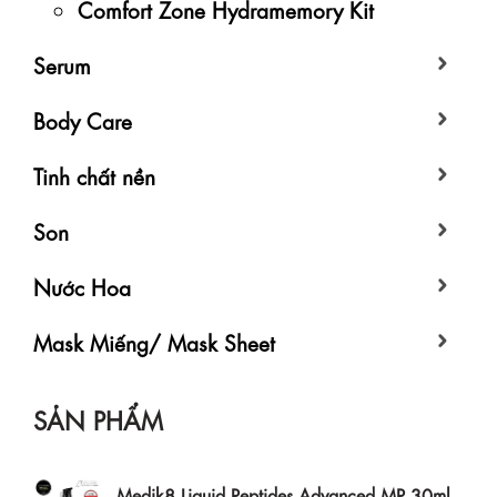
Comfort Zone Hydramemory Kit
Serum
Body Care
Tinh chất nền
Son
Nước Hoa
Mask Miếng/ Mask Sheet
SẢN PHẨM
Medik8 Liquid Peptides Advanced MP 30ml