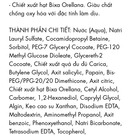
- Chiết xuất hạt Bixa Orellana. Giàu chất 
chống oxy hóa với đặc tính làm dịu.

THÀNH PHẦN CHI TIẾT: Nước (Aqua), Natri 
Lauryl Sulfate, Cocamidopropyl Betaine, 
Sorbitol, PEG-7 Glyceryl Cocoate, PEG-120 
Methyl Glucose Dioleate, Glycereth-2 
Cocoate, Chiết xuất quả đu đủ Carica, 
Butylene Glycol, Axit salicylic, Papain, Bis-
PEG/PPG-20/20 Dimethicone, Axit citric, 
Chiết xuất hạt Bixa Orellana, Cetyl Alcohol, 
Carbomer, 1,2-Hexanediol, Caprylyl Glycol, 
Algin, Kẹo cao su Xanthan, Disodium EDTA, 
Maltodextrin, Aminomethyl Propanol, Axit 
benzoic, Phenoxyethanol, Natri Bicarbonate, 
Tetrasodium EDTA, Tocopherol, 