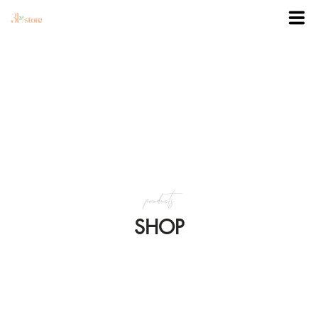
TRANG CHỦ
DANH MỤC
BLOG
products
KHUYẾN MÃI
SHOP
VỀ 3BSTORE
LIÊN HỆ