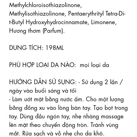
Methylchloroisothiazolinone, 
Methylisothiazolinone, Pentaerythrityl Tetra-Di-
t-Butyl Hydroxyhydrocinnamate, Limonene, 
Hương thơm (Parfum).

DUNG TÍCH: 198ML

PHÙ HỢP LOẠI DA NÀO:  mọi loại da 

HƯỚNG DẪN SỬ SỤNG: - Sử dụng 2 lần / 
ngày vào buổi sáng và tối   

- Làm ướt mặt bằng nước ấm. Cho một lượng 
bằng đồng xu vào lòng bàn tay. Tạo bọt trong 
tay. Dùng đầu ngón tay, nhẹ nhàng massage 
lên mặt theo chuyển động tròn. Tránh vùng 
mắt. Rửa sạch và vỗ nhẹ cho da khô.
