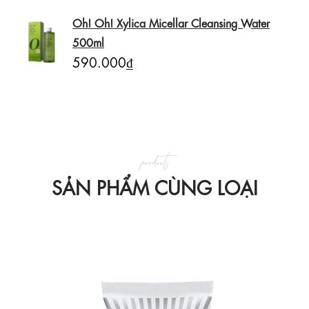
Oh! Oh! Xylica Micellar Cleansing Water
500ml
590.000₫
products
SẢN PHẨM CÙNG LOẠI