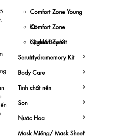
5 
Comfort Zone Young
.

Kit
Comfort Zone
Night&Day Kit
Comfort Zone
m 
Serum
Hydramemory Kit
ng 
Body Care
n 
Tinh chất nền
 
Son
ến 
 
Nước Hoa
Mask Miếng/ Mask Sheet