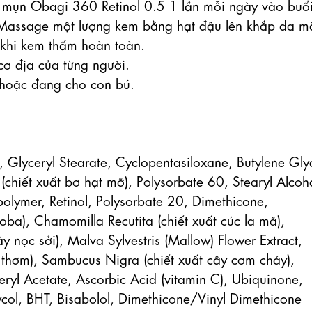
mụn Obagi 360 Retinol 0.5 1 lần mỗi ngày vào buổi
. Massage một lượng kem bằng hạt đậu lên khắp da mặ
khi kem thấm hoàn toàn.

ơ địa của từng người.

hoặc đang cho con bú.

 Glyceryl Stearate, Cyclopentasiloxane, Butylene Glyc
(chiết xuất bơ hạt mỡ), Polysorbate 60, Stearyl Alcoho
polymer, Retinol, Polysorbate 20, Dimethicone, 
ba), Chamomilla Recutita (chiết xuất cúc la mã), 
 nọc sởi), Malva Sylvestris (Mallow) Flower Extract, 
xô thơm), Sambucus Nigra (chiết xuất cây cơm cháy), 
ryl Acetate, Ascorbic Acid (vitamin C), Ubiquinone, 
ol, BHT, Bisabolol, Dimethicone/Vinyl Dimethicone 