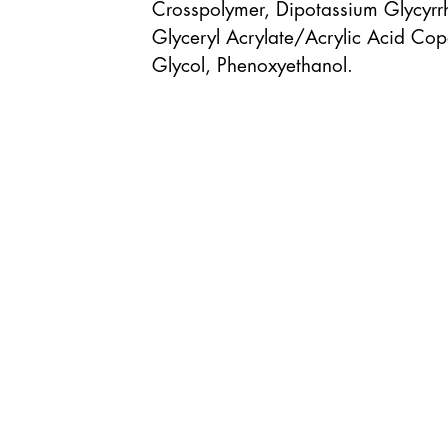
Crosspolymer, Dipotassium Glycyrr
Glyceryl Acrylate/Acrylic Acid Copo
Glycol, Phenoxyethanol.
