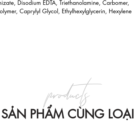
hizate, Disodium EDTA, Triethanolamine, Carbomer, 
lymer, Caprylyl Glycol, Ethylhexylglycerin, Hexylene 
products
SẢN PHẨM CÙNG LOẠI