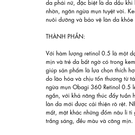
da phái nữ, đặc biệt là da dầu kh
nhờn, ngăn ngừa mụn tuyệt vời. K
nuôi dưỡng và bảo vệ làn da khỏe 
THÀNH PHẦN:

Với hàm lượng retinol 0.5 là một d
mịn và trẻ da bất ngờ có trong ke
giúp sản phẩm là lựa chọn thích h
do lão hóa và chịu tổn thương từ 
ngừa mụn Obagi 360 Retinol 0.5 lên
ngắn, với khả năng thúc đẩy tuần h
làn da mới được cải thiện rõ rệt. 
mất, mặt khác những đốm nâu li ti
trắng sáng, đều màu và căng mịn.
