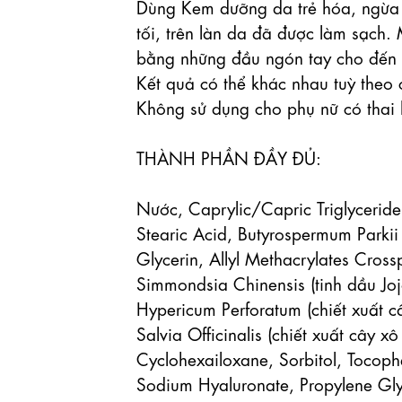
Dùng Kem dưỡng da trẻ hóa, ngừa 
tối, trên làn da đã được làm sạch
bằng những đầu ngón tay cho đến 
Kết quả có thể khác nhau tuỳ theo c
Không sử dụng cho phụ nữ có thai 
THÀNH PHẦN ĐẦY ĐỦ:

Nước, Caprylic/Capric Triglyceride,
Stearic Acid, Butyrospermum Parkii 
Glycerin, Allyl Methacrylates Cross
Simmondsia Chinensis (tinh dầu Jojo
Hypericum Perforatum (chiết xuất cây
Salvia Officinalis (chiết xuất cây 
Cyclohexailoxane, Sorbitol, Tocophe
Sodium Hyaluronate, Propylene Glyc