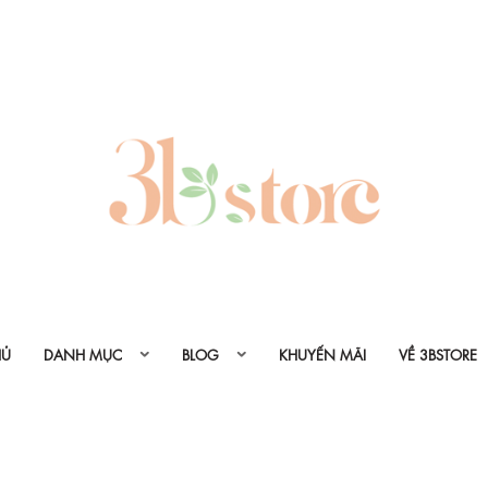
HỦ
DANH MỤC
BLOG
KHUYẾN MÃI
VỀ 3BSTORE