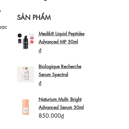
 
SẢN PHẨM
ợc 
Medik8 Liquid Peptides
Advanced MP 30ml
₫
Biologique Recherche
Serum Spectral
₫
Naturium Multi- Bright
Advanced Serum 30ml
850.000₫