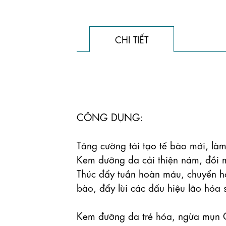
CHI TIẾT
CÔNG DỤNG:

Tăng cường tái tạo tế bào mới, là
Kem dưỡng da cải thiện nám, đồi m
Thúc đẩy tuần hoàn máu, chuyển hó
bào, đẩy lùi các dấu hiệu lão hóa 
Kem đưỡng da trẻ hóa, ngừa mụn Ob