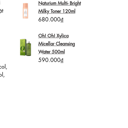
 
Naturium Multi- Bright
t 
Milky Toner 120ml
680.000₫
Oh! Oh! Xylica
Micellar Cleansing
Water 500ml
590.000₫
ol, 
l, 