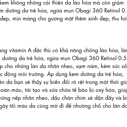
i kem không những cải thiện da lão hóa mà còn giảm 
em dưỡng da trẻ hóa, ngừa mụn Obagi 360 Retinol 0.
đẹp, mịn màng cho gương mặt thêm xinh đẹp, thu hút
ạng vitamin A đặc thù có khả năng chống lão hóa, là
m dưỡng da trẻ hóa, ngừa mụn Obagi 360 Retinol 0.5 
ợp cho những làn da nhăn nheo, sạm nám, kém sức số
tác động môi trường. Áp dụng kem dưỡng da trẻ hóa, 
 da bạn sẽ thấy sự biến đổi rõ rệt trong một thời gia
oàn máu, tái tạo và sửa chữa tế bào bị oxy hóa, giúp
Những nếp nhăn nheo, dấu chân chim sẽ dần đầy và bi
 gây tối màu da cũng mờ đi để nhường chổ cho làn da