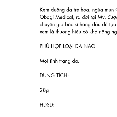
Kem dưỡng da trẻ hóa, ngừa mụn O
Obagi Medical, ra đời tại Mỹ, được
chuyên gia bác sĩ hàng đầu để tạo
xem là thương hiệu có khả năng ngă
PHÙ HỢP LOẠI DA NÀO:

Mọi tình trạng da.

DUNG TÍCH:

28g

HDSD:
