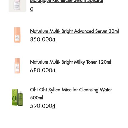
₫
Naturium Multi- Bright Advanced Serum 30ml
850.000₫
Naturium Multi- Bright Milky Toner 120ml
680.000₫
Oh! Oh! Xylica Micellar Cleansing Water
500ml
590.000₫