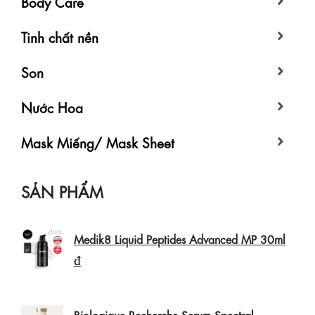
Body Care
Tinh chất nền
Son
Nước Hoa
Mask Miếng/ Mask Sheet
SẢN PHẨM
Medik8 Liquid Peptides Advanced MP 30ml
₫
Biologique Recherche Serum Spectral