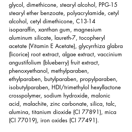
glycol, dimethicone, stearyl alcohol, PPG-15 
stearyl ether benzoate, polyacrylamide, cetyl 
alcohol, cetyl dimethicone, C13-14 
isoparaffin, xanthan gum, magnesium 
aluminum silicate, laureth-7, tocopheryl 
acetate (Vitamin E Acetate), glycyrrhiza glabra 
(licorice) root extract, algae extract, vaccinium 
angustifolium (blueberry) fruit extract, 
phenoxyethanol, methylparaben, 
ethylparaben, butylparaben, propylparaben, 
isobutylparaben, HDI/trimethylol hexyllactone 
crosspolymer, sodium hydroxide, malonic 
acid, malachite, zinc carbonate, silica, talc, 
alumina, titanium dioxide (CI 77891), mica 
(CI 77019), iron oxides (CI 77491).
