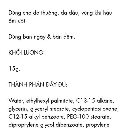
Dùng cho da thường, da dầu, vùng khí hậu 
ẩm ướt.

Dùng ban ngày & ban đêm. 

KHỐI LƯỢNG:

15g.

THÀNH PHẦN ĐẦY ĐỦ:

Water, ethylhexyl palmitate, C13-15 alkane, 
glycerin, glyceryl stearate, cyclopentasiloxane, 
C12-15 alkyl benzoate, PEG-100 stearate, 
diproprylene glycol dibenzoate, propylene 