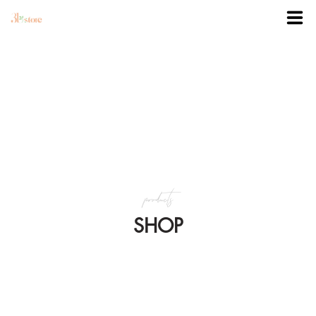
TRANG CHỦ
DANH MỤC
BLOG
products
KHUYẾN MÃI
SHOP
VỀ 3BSTORE
LIÊN HỆ