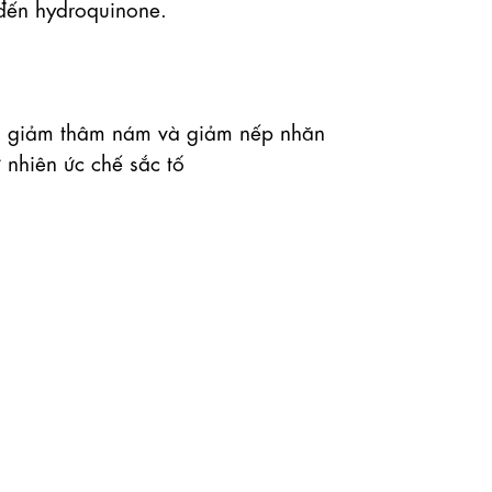
ến hydroquinone.

n, giảm thâm nám và giảm nếp nhăn

nhiên ức chế sắc tố
