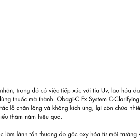
ân, trong đó có việc tiếp xúc với tia Uv, lão hóa da,
ùng thuốc mà thành. Obagi-C Fx System C-Clarifying 
tắc lỗ chân lông và không kích ứng, lại còn chứa nhiề
iểu thâm nám hiệu quả.

c làm lành tổn thương do gốc oxy hóa từ môi trường v