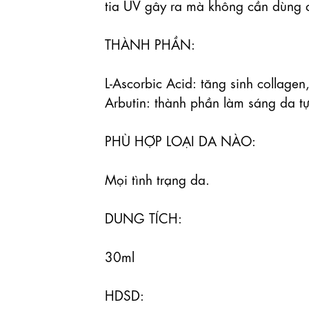
tia UV gây ra mà không cần dùng đ
THÀNH PHẦN:

L-Ascorbic Acid: tăng sinh collage
Arbutin: thành phần làm sáng da tự 
PHÙ HỢP LOẠI DA NÀO:

Mọi tình trạng da.

DUNG TÍCH:

30ml

HDSD:
