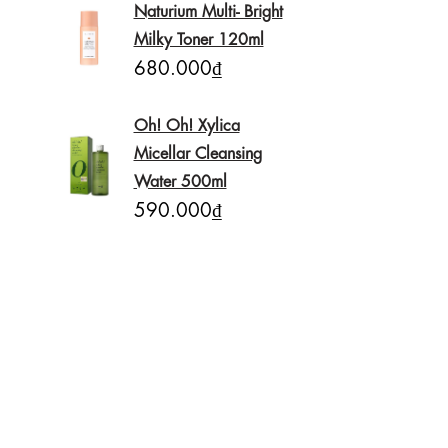
Naturium Multi- Bright
Milky Toner 120ml
680.000₫
Oh! Oh! Xylica
Micellar Cleansing
Water 500ml
590.000₫