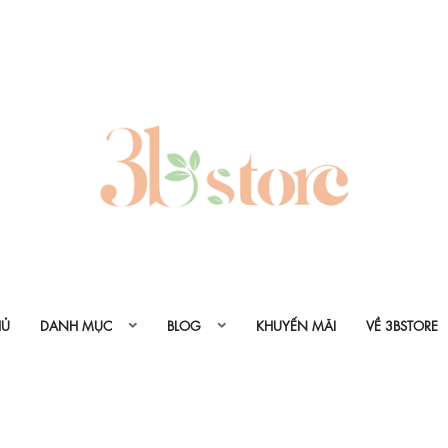
HỦ
DANH MỤC
BLOG
KHUYẾN MÃI
VỀ 3BSTORE