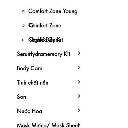
Comfort Zone Young
Kit
Comfort Zone
Night&Day Kit
Comfort Zone
Serum
Hydramemory Kit
Body Care
Tinh chất nền
Son
Nước Hoa
Mask Miếng/ Mask Sheet