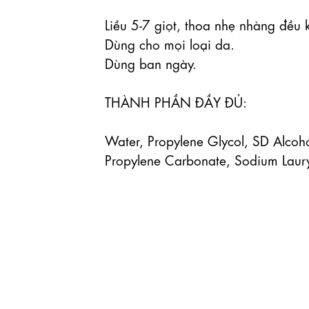
Liều 5-7 giọt, thoa nhẹ nhàng đều 
Dùng cho mọi loại da.

Dùng ban ngày.

THÀNH PHẦN ĐẦY ĐỦ:

Water, Propylene Glycol, SD Alcoho
Propylene Carbonate, Sodium Lauryl