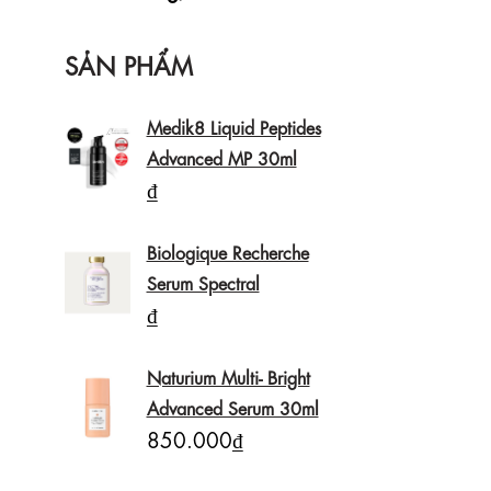
SẢN PHẨM
Medik8 Liquid Peptides
Advanced MP 30ml
₫
Biologique Recherche
Serum Spectral
₫
Naturium Multi- Bright
Advanced Serum 30ml
850.000₫