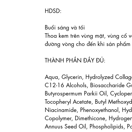
HDSD:

Buổi sáng và tối

Thoa kem trên vùng mặt, vùng cổ v
đường vòng cho đến khi sản phẩm 
THÀNH PHẦN ĐẦY ĐỦ:

Aqua, Glycerin, Hydrolyzed Collage
C12-16 Alcohols, Biosaccharide Gu
Butyrospermum Parkii Oil, Cyclopen
Tocopheryl Acetate, Butyl Methoxyd
Niacinamide, Phenoxyethanol, Hydro
Copolymer, Dimethicone, Hydrogenat
Annuus Seed Oil, Phospholipids, Pol