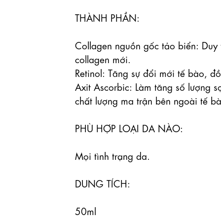
THÀNH PHẦN:

Collagen nguồn gốc tảo biển: Duy tr
collagen mới.

Retinol: Tăng sự đổi mới tế bào, đồ
Axit Ascorbic: Làm tăng số lượng sợ
chất lượng ma trận bên ngoài tế bà
PHÙ HỢP LOẠI DA NÀO:

Mọi tình trạng da.

DUNG TÍCH:

50ml
