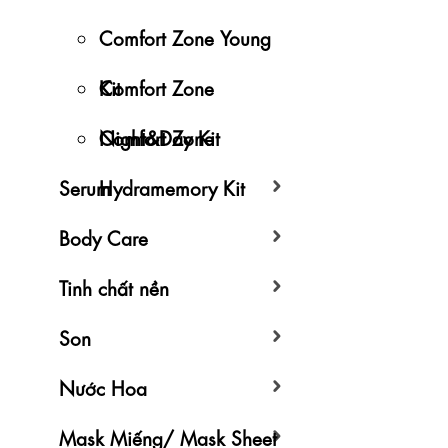
Comfort Zone Young
Kit
Comfort Zone
Night&Day Kit
Comfort Zone
Serum
Hydramemory Kit
Body Care
Tinh chất nền
Son
Nước Hoa
Mask Miếng/ Mask Sheet