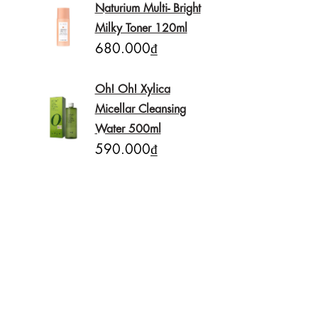
Naturium Multi- Bright
Milky Toner 120ml
680.000₫
Oh! Oh! Xylica
Micellar Cleansing
Water 500ml
590.000₫