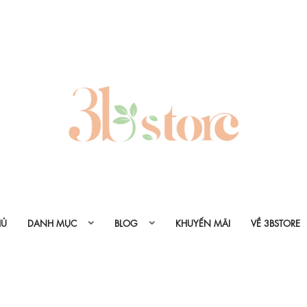
HỦ
DANH MỤC
BLOG
KHUYẾN MÃI
VỀ 3BSTORE