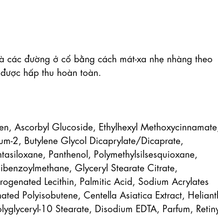
à các đường ở cổ bằng cách mát-xa nhẹ nhàng theo 
được hấp thu hoàn toàn.

n, Ascorbyl Glucoside, Ethylhexyl Methoxycinnamate,
m-2, Butylene Glycol Dicaprylate/Dicaprate, 
tasiloxane, Panthenol, Polymethylsilsesquioxane, 
ibenzoylmethane, Glyceryl Stearate Citrate, 
genated Lecithin, Palmitic Acid, Sodium Acrylates 
ed Polyisobutene, Centella Asiatica Extract, Helianth
yglyceryl-10 Stearate, Disodium EDTA, Parfum, Retinyl