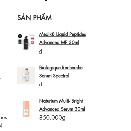
SẢN PHẨM
Medik8 Liquid Peptides
Advanced MP 30ml
₫
Biologique Recherche
 
Serum Spectral
₫
Naturium Multi- Bright
Advanced Serum 30ml
us 
850.000₫
 