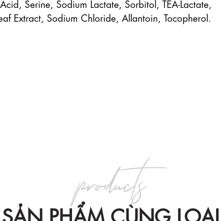
 Acid, Serine, Sodium Lactate, Sorbitol, TEA-Lactate, 
eaf Extract, Sodium Chloride, Allantoin, Tocopherol.

products
SẢN PHẨM CÙNG LOẠI