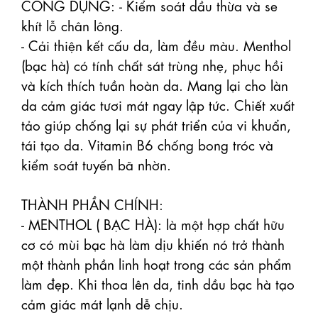
CÔNG DỤNG: - Kiểm soát dầu thừa và se 
khít lỗ chân lông. 

- Cải thiện kết cấu da, làm đều màu. Menthol 
(bạc hà) có tính chất sát trùng nhẹ, phục hồi 
và kích thích tuần hoàn da. Mang lại cho làn 
da cảm giác tươi mát ngay lập tức. Chiết xuất 
tảo giúp chống lại sự phát triển của vi khuẩn, 
tái tạo da. Vitamin B6 chống bong tróc và 
kiểm soát tuyến bã nhờn.

THÀNH PHẦN CHÍNH:  

- MENTHOL ( BẠC HÀ): là một hợp chất hữu 
cơ có mùi bạc hà làm dịu khiến nó trở thành 
một thành phần linh hoạt trong các sản phẩm 
làm đẹp. Khi thoa lên da, tinh dầu bạc hà tạo 
cảm giác mát lạnh dễ chịu.
