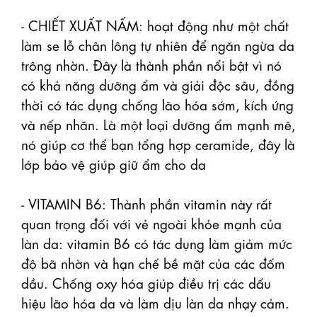
- CHIẾT XUẤT NẤM: hoạt động như một chất 
làm se lỗ chân lông tự nhiên để ngăn ngừa da 
trông nhờn. Đây là thành phần nổi bật vì nó 
có khả năng dưỡng ẩm và giải độc sâu, đồng 
thời có tác dụng chống lão hóa sớm, kích ứng 
và nếp nhăn. Là một loại dưỡng ẩm mạnh mẽ, 
nó giúp cơ thể bạn tổng hợp ceramide, đây là 
lớp bảo vệ giúp giữ ẩm cho da

- VITAMIN B6: Thành phần vitamin này rất 
quan trọng đối với vẻ ngoài khỏe mạnh của 
làn da: vitamin B6 có tác dụng làm giảm mức 
độ bã nhờn và hạn chế bề mặt của các đốm 
dầu. Chống oxy hóa giúp điều trị các dấu 
hiệu lão hóa da và làm dịu làn da nhạy cảm.
