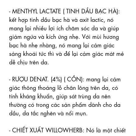
- MENTHYL LACTATE ( TINH DẦU BẠC HÀ): 
kết hợp tinh dầu bạc hà và axit lactic, nó 
mang lại nhiều lợi ích chăm sóc da và giúp 
giảm ngứa và kích ứng nhẹ. Với mùi hương 
bạc hà nhẹ nhàng, nó mang lại cảm giác 
sảng khoái tức thì và để lại cảm giác mát mẻ 
dễ chịu trên da.

- RƯỢU DENAT. (4%) ( CỒN): mang lại cảm 
giác thông thoáng lỗ chân lông trên da, có 
tính kháng khuẩn, giúp sát trùng da nên 
thường có trong các sản phẩm dành cho da 
dầu, da tắc nghẽn và nổi mụn.

- CHIẾT XUẤT WILLOWHERB: Nó là một chiết 