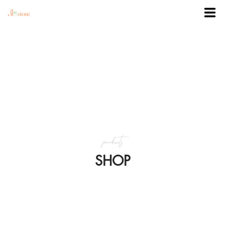
TRANG CHỦ
DANH MỤC
BLOG
products
KHUYẾN MÃI
SHOP
VỀ 3BSTORE
LIÊN HỆ