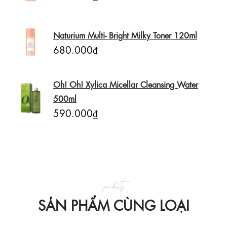
Naturium Multi- Bright Milky Toner 120ml
680.000₫
Oh! Oh! Xylica Micellar Cleansing Water
500ml
590.000₫
products
SẢN PHẨM CÙNG LOẠI