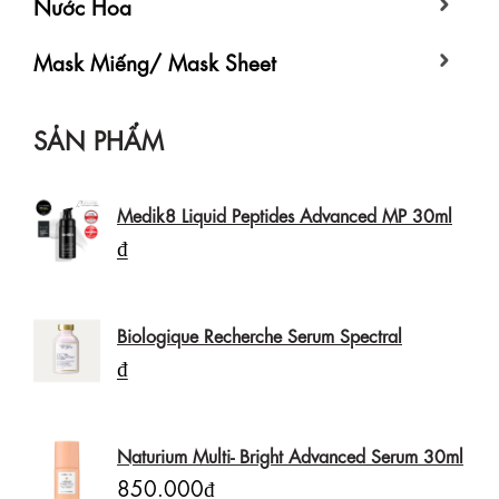
Nước Hoa
Mask Miếng/ Mask Sheet
SẢN PHẨM
Medik8 Liquid Peptides Advanced MP 30ml
₫
Biologique Recherche Serum Spectral
₫
Naturium Multi- Bright Advanced Serum 30ml
850.000₫