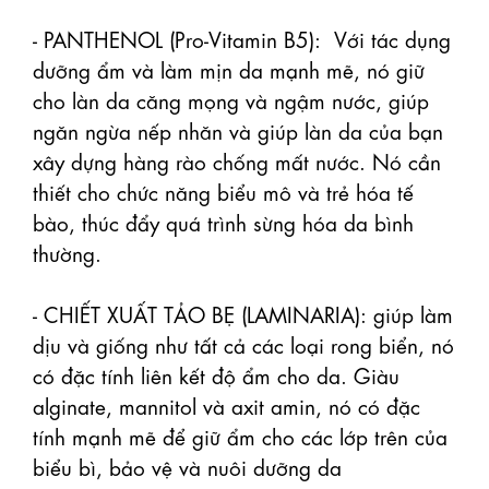
- PANTHENOL (Pro-Vitamin B5):  Với tác dụng 
dưỡng ẩm và làm mịn da mạnh mẽ, nó giữ 
cho làn da căng mọng và ngậm nước, giúp 
ngăn ngừa nếp nhăn và giúp làn da của bạn 
xây dựng hàng rào chống mất nước. Nó cần 
thiết cho chức năng biểu mô và trẻ hóa tế 
bào, thúc đẩy quá trình sừng hóa da bình 
thường.

- CHIẾT XUẤT TẢO BẸ (LAMINARIA): giúp làm 
dịu và giống như tất cả các loại rong biển, nó 
có đặc tính liên kết độ ẩm cho da. Giàu 
alginate, mannitol và axit amin, nó có đặc 
tính mạnh mẽ để giữ ẩm cho các lớp trên của 
biểu bì, bảo vệ và nuôi dưỡng da
