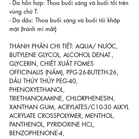
- Da hỗn hợp: Thoa buổi sáng và buổi tối trên 
vùng chữ T.

- Da dầu: Thoa buổi sáng và buổi tối khắp 
mặt (tránh mí mắt)

THÀNH PHẦN CHI TIẾT: AQUA/ NƯỚC, 
BUTYLENE GLYCOL, ALCOHOL DENAT., 
GLYCERIN, CHIẾT XUẤT FOMES

OFFICINALIS (NẤM), PPG-26-BUTETH-26, 
DẦU THỦY THỦY PEG-40, 
PHENOXYETHANOL,

TRIETHANOLAMINE, CHLORPHENESIN, 
XANTHAN GUM, ACRYLATES/C10-30 ALKYL

ACRYLATE CROSSPOLYMER, MENTHOL, 
PANTHENOL, PYRIDOXINE HCL, 
BENZOPHENONE-4,
