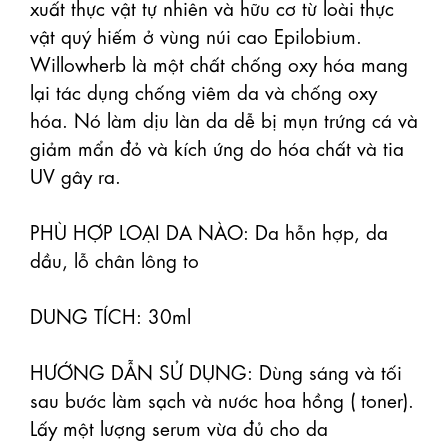
xuất thực vật tự nhiên và hữu cơ từ loài thực 
vật quý hiếm ở vùng núi cao Epilobium. 
Willowherb là một chất chống oxy hóa mang 
lại tác dụng chống viêm da và chống oxy 
hóa. Nó làm dịu làn da dễ bị mụn trứng cá và 
giảm mẩn đỏ và kích ứng do hóa chất và tia 
UV gây ra.

PHÙ HỢP LOẠI DA NÀO: Da hỗn hợp, da 
dầu, lỗ chân lông to

DUNG TÍCH: 30ml 

HƯỚNG DẪN SỬ DỤNG: Dùng sáng và tối 
sau bước làm sạch và nước hoa hồng ( toner). 
Lấy một lượng serum vừa đủ cho da
