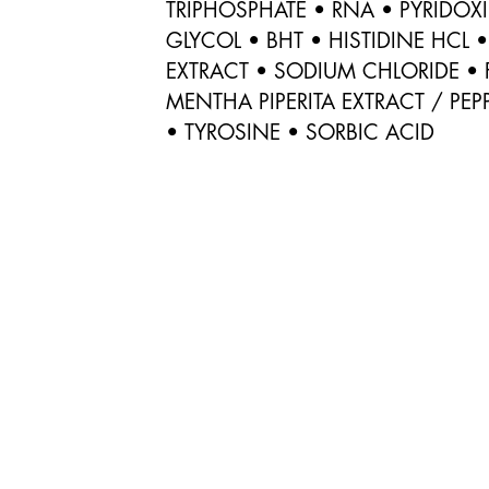
TRIPHOSPHATE • RNA • PYRIDOXI
GLYCOL • BHT • HISTIDINE HCL 
EXTRACT • SODIUM CHLORIDE • F
MENTHA PIPERITA EXTRACT / PEP
• TYROSINE • SORBIC ACID
