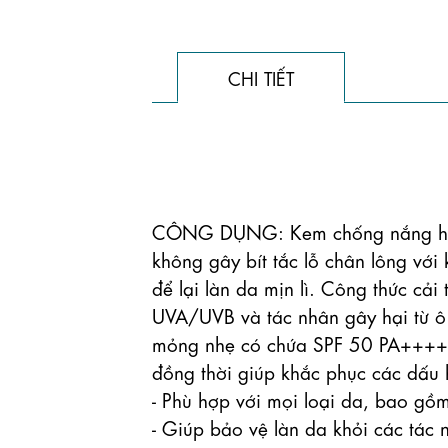
CHI TIẾT
CÔNG DỤNG: Kem chống nắng hằng
không gây bít tắc lỗ chân lông với
để lại làn da mịn lì. Công thức cải 
UVA/UVB và tác nhân gây hại từ ô
mỏng nhẹ có chứa SPF 50 PA++++ gi
đồng thời giúp khắc phục các dấu h
- Phù hợp với mọi loại da, bao gồm
- Giúp bảo vệ làn da khỏi các tác 