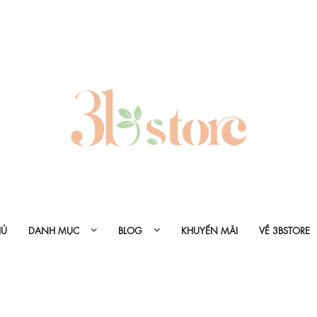
HỦ
DANH MỤC
BLOG
KHUYẾN MÃI
VỀ 3BSTORE