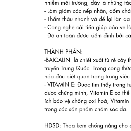
nhiễm môi trường, đây là những tác
- Làm giảm các nếp nhăn, đốm cháy
- Thẩm thấu nhanh và để lại làn da
- Công nghệ cải tiến giúp bảo vệ l
- Độ an toàn được kiểm định bởi cá
THÀNH PHẦN: 

-BAICALIN: là chiết xuất từ rễ cây
truyền Trung Quốc. Trong công thứ
hóa đặc biệt quan trọng trong việc
- VITAMIN E: Được tìm thấy trong tự
được chứng minh, Vitamin E có thể 
ích bảo vệ chống oxi hoá, Vitamin
trong các sản phẩm chăm sóc da.

HDSD: Thoa kem chống nắng cho da