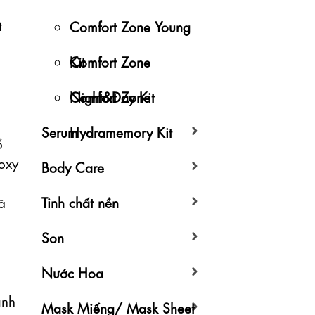


Comfort Zone Young
Kit
Comfort Zone
Night&Day Kit
Comfort Zone
Serum
Hydramemory Kit
 
xy 
Body Care
 
Tinh chất nền
Son
Nước Hoa
nh 
Mask Miếng/ Mask Sheet