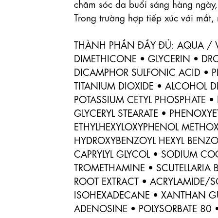
chăm sóc da buổi sáng hàng ngày, 
Trong trường hợp tiếp xúc với mắt, 
THÀNH PHẦN ĐẦY ĐỦ: AQUA / W
DIMETHICONE • GLYCERIN • DROM
DICAMPHOR SULFONIC ACID • PR
TITANIUM DIOXIDE • ALCOHOL DE
POTASSIUM CETYL PHOSPHATE • N
GLYCERYL STEARATE • PHENOXYE
ETHYLHEXYLOXYPHENOL METHOXY
HYDROXYBENZOYL HEXYL BENZOAT
CAPRYLYL GLYCOL • SODIUM CO
TROMETHAMINE • SCUTELLARIA BA
ROOT EXTRACT • ACRYLAMIDE/S
ISOHEXADECANE • XANTHAN GUM
ADENOSINE • POLYSORBATE 80 