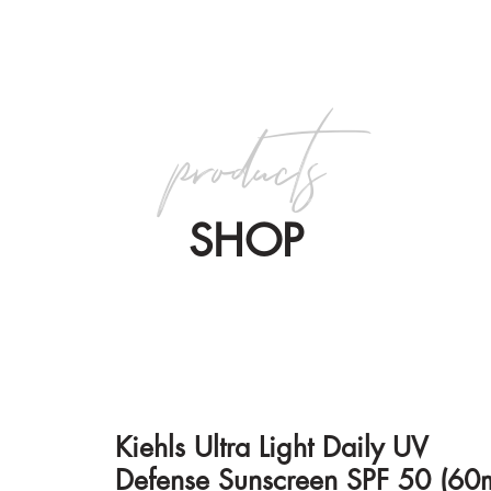
products
SHOP
Kiehls Ultra Light Daily UV
Defense Sunscreen SPF 50 (60m