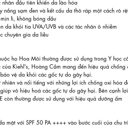
 nhân đầu tiên khiến da lão hóa

 nắng sạm đen và kết cấu da thô ráp một cách rõ rệt
 mịn lì, không bóng dầu

àn da khỏi tia UVA/UVB và các tác nhân ô nhiễm

c chuyên gia da liễu

 thuộc họ Hoa Môi thường được sử dụng trong Y học cổ
c của Kiehl's, Hoàng Cầm mang đến hiệu quả chống o
 bảo vệ da khỏi các gốc tự do gây hại.

 nhiên và nổi tiếng với những lợi ích chống oxi hóa đã
giúp vô hiệu hoá các gốc tự do gây hại. Bên cạnh lợi 
 E còn thường được sử dụng với hiệu quả dưỡng ẩm 
 mặt với SPF 50 PA ++++ vào bước cuối của chu trì