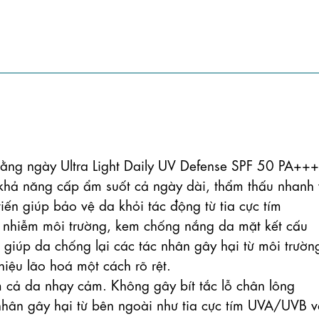
 ngày Ultra Light Daily UV Defense SPF 50 PA+++
 khả năng cấp ẩm suốt cả ngày dài, thẩm thấu nhanh 
tiến giúp bảo vệ da khỏi tác động từ tia cực tím 
 nhiễm môi trường, kem chống nắng da mặt kết cấu 
úp da chống lại các tác nhân gây hại từ môi trường
iệu lão hoá một cách rõ rệt.

 cả da nhạy cảm. Không gây bít tắc lỗ chân lông

nhân gây hại từ bên ngoài như tia cực tím UVA/UVB v