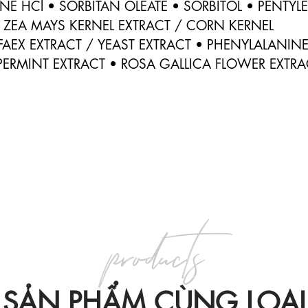
NE HCl • SORBITAN OLEATE • SORBITOL • PENTYLE
• ZEA MAYS KERNEL EXTRACT / CORN KERNEL 
AEX EXTRACT / YEAST EXTRACT • PHENYLALANINE 
PERMINT EXTRACT • ROSA GALLICA FLOWER EXTRAC
products
SẢN PHẨM CÙNG LOẠI