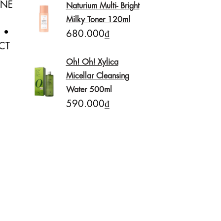
NE 
Naturium Multi- Bright
Milky Toner 120ml
• 
680.000₫
T 
Oh! Oh! Xylica
Micellar Cleansing
Water 500ml
590.000₫