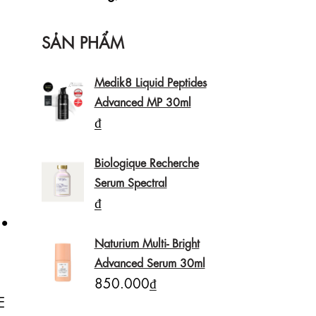
SẢN PHẨM
Medik8 Liquid Peptides
Advanced MP 30ml
₫
 
Biologique Recherche
Serum Spectral
₫
• 
Naturium Multi- Bright
Advanced Serum 30ml
850.000₫
 