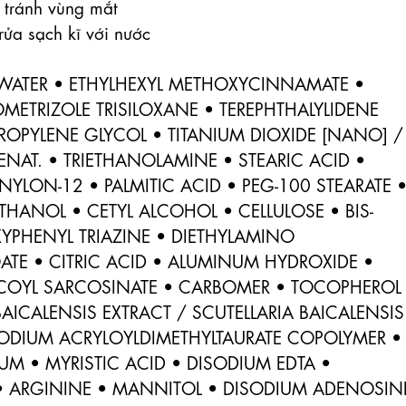
tránh vùng mắt

rửa sạch kĩ với nước

ATER • ETHYLHEXYL METHOXYCINNAMATE • 
ETRIZOLE TRISILOXANE • TEREPHTHALYLIDENE 
OPYLENE GLYCOL • TITANIUM DIOXIDE [NANO] / 
NAT. • TRIETHANOLAMINE • STEARIC ACID • 
YLON-12 • PALMITIC ACID • PEG-100 STEARATE •
THANOL • CETYL ALCOHOL • CELLULOSE • BIS-
PHENYL TRIAZINE • DIETHYLAMINO 
E • CITRIC ACID • ALUMINUM HYDROXIDE • 
COYL SARCOSINATE • CARBOMER • TOCOPHEROL 
ICALENSIS EXTRACT / SCUTELLARIA BAICALENSIS 
ODIUM ACRYLOYLDIMETHYLTAURATE COPOLYMER • 
 • MYRISTIC ACID • DISODIUM EDTA • 
• ARGININE • MANNITOL • DISODIUM ADENOSINE