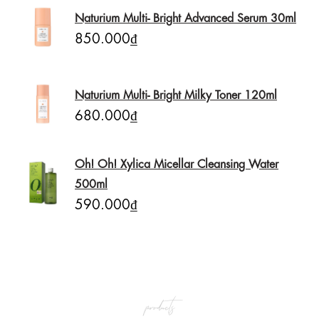
Naturium Multi- Bright Advanced Serum 30ml
850.000₫
Naturium Multi- Bright Milky Toner 120ml
680.000₫
Oh! Oh! Xylica Micellar Cleansing Water
500ml
590.000₫
products