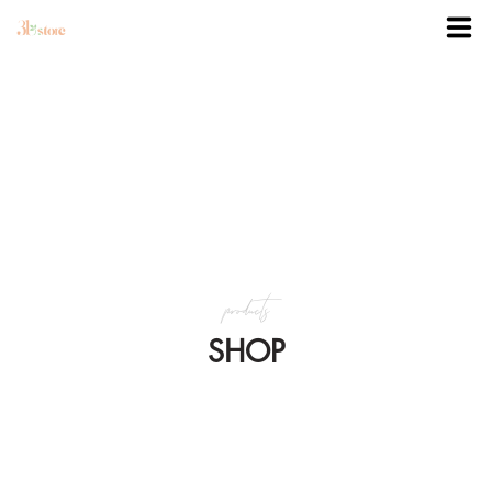
TRANG CHỦ
DANH MỤC
BLOG
products
KHUYẾN MÃI
SHOP
VỀ 3BSTORE
LIÊN HỆ