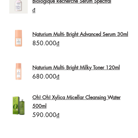
Biologique Recherche Serum Spectral
₫
Naturium Multi- Bright Advanced Serum 30ml
850.000₫
Naturium Multi- Bright Milky Toner 120ml
680.000₫
Oh! Oh! Xylica Micellar Cleansing Water
500ml
590.000₫