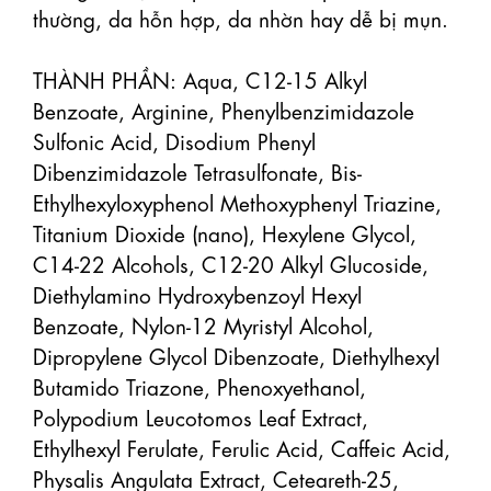
thường, da hỗn hợp, da nhờn hay dễ bị mụn.

THÀNH PHẦN: Aqua, C12-15 Alkyl 
Benzoate, Arginine, Phenylbenzimidazole 
Sulfonic Acid, Disodium Phenyl 
Dibenzimidazole Tetrasulfonate, Bis-
Ethylhexyloxyphenol Methoxyphenyl Triazine, 
Titanium Dioxide (nano), Hexylene Glycol, 
C14-22 Alcohols, C12-20 Alkyl Glucoside, 
Diethylamino Hydroxybenzoyl Hexyl 
Benzoate, Nylon-12 Myristyl Alcohol, 
Dipropylene Glycol Dibenzoate, Diethylhexyl 
Butamido Triazone, Phenoxyethanol, 
Polypodium Leucotomos Leaf Extract, 
Ethylhexyl Ferulate, Ferulic Acid, Caffeic Acid, 
Physalis Angulata Extract, Ceteareth-25, 