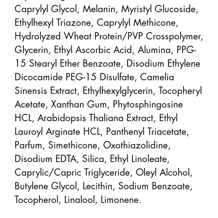
Caprylyl Glycol, Melanin, Myristyl Glucoside, 
Ethylhexyl Triazone, Caprylyl Methicone, 
Hydrolyzed Wheat Protein/PVP Crosspolymer, 
Glycerin, Ethyl Ascorbic Acid, Alumina, PPG-
15 Stearyl Ether Benzoate, Disodium Ethylene 
Dicocamide PEG-15 Disulfate, Camelia 
Sinensis Extract, Ethylhexylglycerin, Tocopheryl 
Acetate, Xanthan Gum, Phytosphingosine 
HCL, Arabidopsis Thaliana Extract, Ethyl 
Lauroyl Arginate HCL, Panthenyl Triacetate, 
Parfum, Simethicone, Oxothiazolidine, 
Disodium EDTA, Silica, Ethyl Linoleate, 
Caprylic/Capric Triglyceride, Oleyl Alcohol, 
Butylene Glycol, Lecithin, Sodium Benzoate, 
Tocopherol, Linalool, Limonene.
