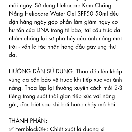
mỗi ngày. Sử dụng Heliocare Kem Chống 
Nắng Heliocare Water Gel SPF50 50ml đều 
đặn hàng ngày góp phần làm giảm nguy cơ 
hư tổn của DNA trong tế bào, tái cấu trúc da 
nhằm chống lại sự phá hủy của ánh nắng mặt 
trời - vốn là tác nhân hàng đầu gây ung thư 
da.

HƯỚNG DẪN SỬ DỤNG: Thoa đều lên khắp 
vùng da cần bảo vệ trước khi tiếp xúc với ánh 
nắng. Thoa lặp lại thường xuyên cách mỗi 2-3 
tiếng trong suốt thời gian tiếp xúc với nắng 
gắt, đặc biệt sau khi bơi hoặc chảy mồ hôi.

THÀNH PHẦN: 

✅ Fernblock®+: Chiết xuất lá dương xỉ 