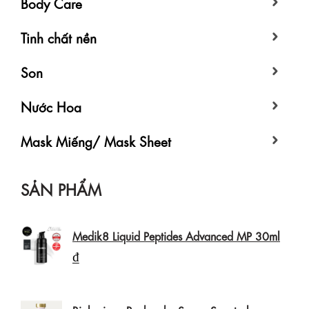
Body Care
Tinh chất nền
Son
Nước Hoa
Mask Miếng/ Mask Sheet
SẢN PHẨM
Medik8 Liquid Peptides Advanced MP 30ml
₫