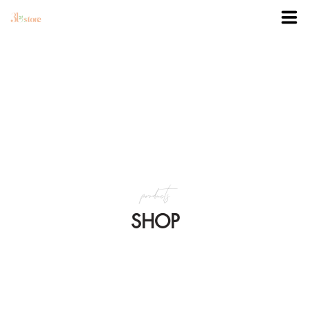
TRANG CHỦ
DANH MỤC
BLOG
products
KHUYẾN MÃI
SHOP
VỀ 3BSTORE
LIÊN HỆ