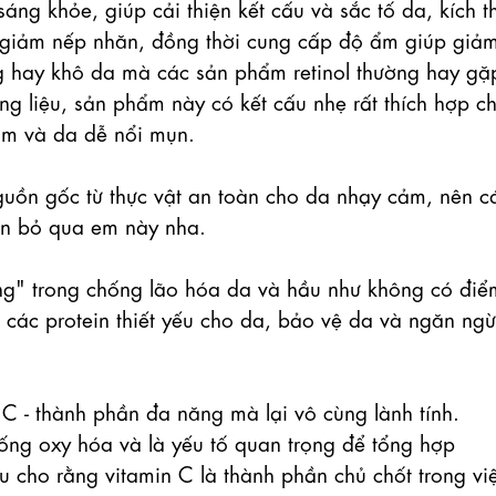
áng khỏe, giúp cải thiện kết cấu và sắc tố da, kích th
à giảm nếp nhăn, đồng thời cung cấp độ ẩm giúp giảm
ng hay khô da mà các sản phẩm retinol thường hay gặp
g liệu, sản phẩm này có kết cấu nhẹ rất thích hợp ch
ảm và da dễ nổi mụn.

guồn gốc từ thực vật an toàn cho da nhạy cảm, nên cá
n bỏ qua em này nha.

ng" trong chống lão hóa da và hầu như không có điể
 các protein thiết yếu cho da, bảo vệ da và ngăn ngừ
hành phần đa năng mà lại vô cùng lành tính. 
g oxy hóa và là yếu tố quan trọng để tổng hợp 
ều cho rằng vitamin C là thành phần chủ chốt trong việ