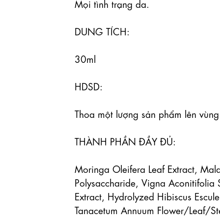
Mọi tình trạng da.

DUNG TÍCH:

30ml

HDSD:

Thoa một lượng sản phẩm lên vùng
THÀNH PHẦN ĐẦY ĐỦ:

Moringa Oleifera Leaf Extract, Mala
Polysaccharide, Vigna Aconitifolia 
Extract, Hydrolyzed Hibiscus Esculen
Tanacetum Annuum Flower/Leaf/Stem