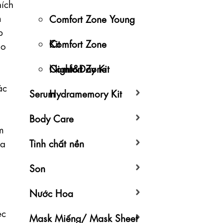
ích 
 
Comfort Zone Young
 
Kit
Comfort Zone
o 
Night&Day Kit
Comfort Zone
c 
Serum
Hydramemory Kit
Body Care
m 
a 
Tinh chất nền
Son
Nước Hoa
c 
Mask Miếng/ Mask Sheet