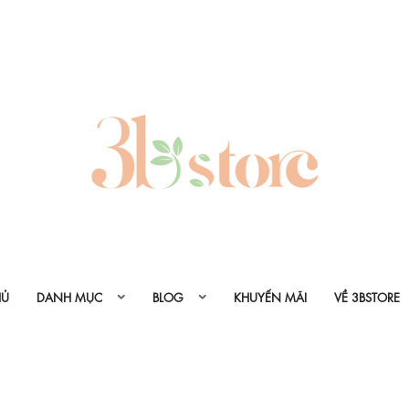
HỦ
DANH MỤC
BLOG
KHUYẾN MÃI
VỀ 3BSTORE