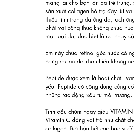
mang lại cho bạn làn da trẻ trung, s
sản xuất collagen hỗ trợ đẩy lùi v
thiểu tình trạng da ửng đỏ, kích ứ
phải với công thức không chứa hươn
mọi loại da, đặc biệt là da nhạy c
Em này chứa retinol gốc nước có n
nàng có làn da khó chiều không nê
Peptide được xem là hoạt chất "và
yếu. Peptide có công dụng củng cố
những tác động xấu từ môi trường.

Tinh dầu chùm ngây giàu VITAMIN C - t
Vitamin C đóng vai trò như chất chốn
collagen. Bởi hầu hết các bác sĩ đ