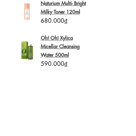
Naturium Multi- Bright
Milky Toner 120ml
680.000₫
Oh! Oh! Xylica
Micellar Cleansing
Water 500ml
590.000₫