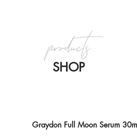
products
SHOP
Graydon Full Moon Serum 30m