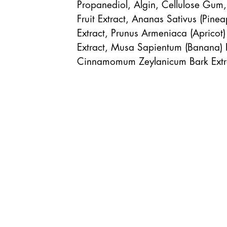
Propanediol, Algin, Cellulose Gum, 
Fruit Extract, Ananas Sativus (Pinea
Extract, Prunus Armeniaca (Apricot) 
Extract, Musa Sapientum (Banana) Fr
Cinnamomum Zeylanicum Bark Extract,