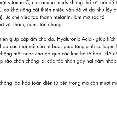
̣̆t vitamin C, các amino acids không thể kết nối để t
 khả năng cải thiện nhiều vấn đề về da như lấy đi
), ức chế việc tạo thành melanin, làm mờ sắc tố 
̛̀ vết thâm, nám, tàn nhang

ên giúp cấp ẩm cho da. Hyaluronic Acid - giúp kích 
 hoá các mối nối của tế bào, giúp tăng sinh collagen l
chống mất nước cho da qua các khe hở tế bào. HA co
ớp rào chắn chống lại các tác nhân gây hại xâm nhập tu
 chống lõa hóa toàn diện từ bên trong mà còn mượt mà