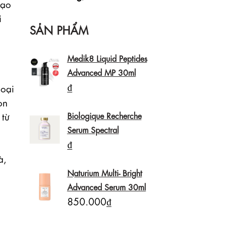
ạo 
 
SẢN PHẨM
Medik8 Liquid Peptides
Advanced MP 30ml
₫
oại 
̀n 
̛̀ 
Biologique Recherche
Serum Spectral
₫
, 
Naturium Multi- Bright
Advanced Serum 30ml
850.000₫