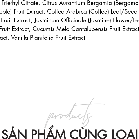
Triethyl Citrate, Citrus Aurantium Bergamia (Bergamot
pple) Fruit Extract, Coffea Arabica (Coffee) Leaf/Seed 
Fruit Extract, Jasminum Officinale (Jasmine) Flower/Lea
uit Extract, Cucumis Melo Cantalupensis Fruit Extract,
 Vanilla Planifolia Fruit Extract

products
SẢN PHẨM CÙNG LOẠI